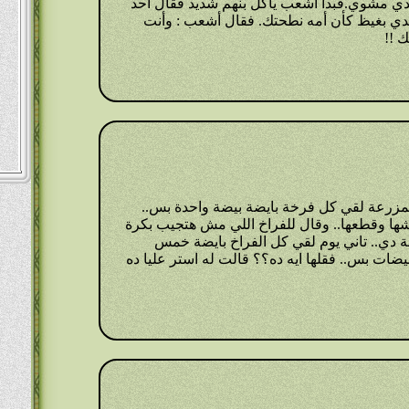
ي مشوي.فبدأ أشعب يأكل بنهم شديد فقال أحد
جدي بغيظ كأن أمه نطحتك. فقال أشعب : وأنت
 !!
لمزرعة لقي كل فرخة بايضة بيضة واحدة بس..
ا وقطعها.. وقال للفراخ اللي مش هتجيب بكرة
دي.. تاني يوم لقي كل الفراخ بايضة خمس
ضات بس.. فقلها ايه ده؟؟ قالت له استر عليا ده