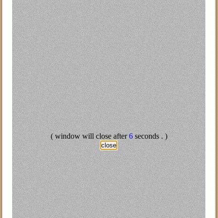
Abd All
احد احول راح يستقبل ابوه في المطار ...... حضن الشنطة وشال ابوه
Al
ترع يابانى اخترع اله بتقفيش الحرامية جربها فى اليابان اله اقفشت 40 جربها فى
 واحدة تخينة اوى اعدت عليه وقالت لابنها
الإبلاغ عن إساءة
( window will close after
5
seconds . )
close