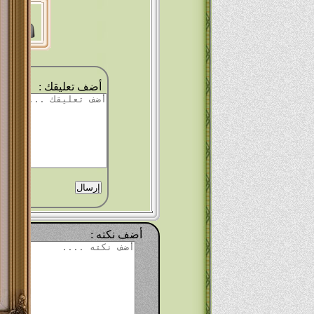
-
أضف تعليقك :
أضف نكته :