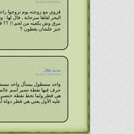
2015-03-04 20:24:26
قروي مع زوجته يوم تزوجوا راح
البحر لقاها سرحانة ، قال لها : 
مرق وش يكفيه من لحم !! ؟؟ قال
خبز علشان يغطون ؟
محمد هلال
2015-02-06 01:29:11
واحد مسطول بيسأل واحد مسطول
حرف فيها نقطة تصير اسم عالم ذر
هي قطر ولما تحط نقطة حتصير ق
عليه الأول يعني هي قطر دولة أ