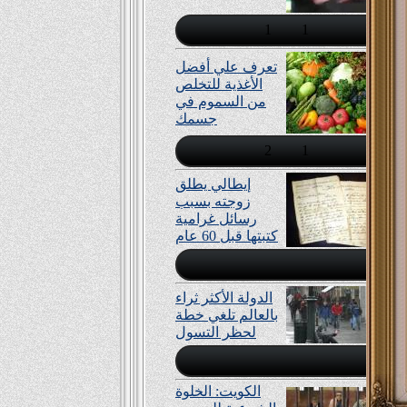
1
1
تعرف علي أفضل
اﻷغذية للتخلص
من السموم في
جسمك
2
1
إيطالي يطلق
زوجته بسبب
رسائل غرامية
كتبتها قبل 60 عام
الدولة الأكثر ثراء
بالعالم تلغي خطة
لحظر التسول
الكويت: الخلوة