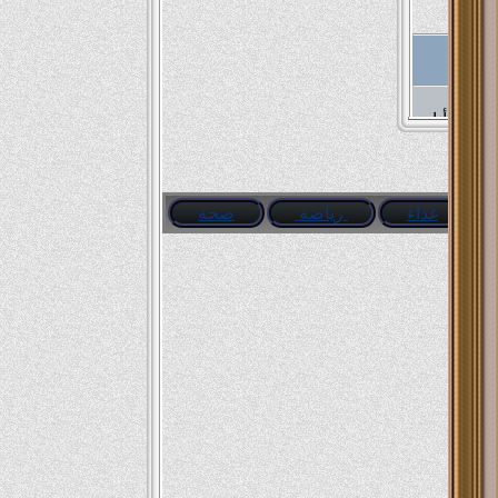
....اثنين مجانين دش عليهم الدكتور لقى واحد فيهم متعلق بالسقف ويصرخ: أنا لمبه أنا
لمبه قال
غذاء
رياضة
صحة
 قالها
....واحد سمع عن النظاره اللى يلبسها يشوف الناس من غير هدوم باع كل املاكه وسافر