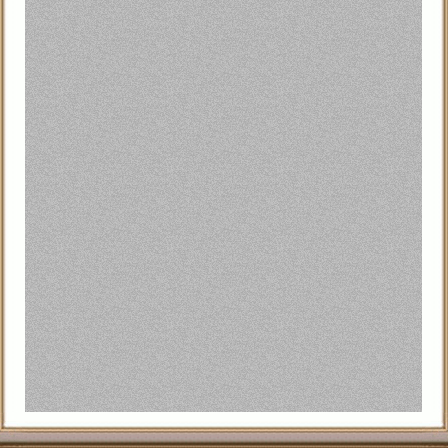
-:أضافها
Walied Farid
:المشاركات
28