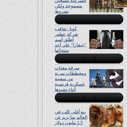
الشرعية للسجين
مسموحة ولكن
بشروط
كوبا : تعاقب
شركة عطور
أطلق أسم
"جيفارا" علي أحد
منتجاتها
1
1
سرقة معدات
ومخططات سرية
من سفينة
عسكرية فرنسية
أثناء تشيدها
2
1
بيع أغلى كلب في
العالم بما يزيد عن
1.5 مليون دولار