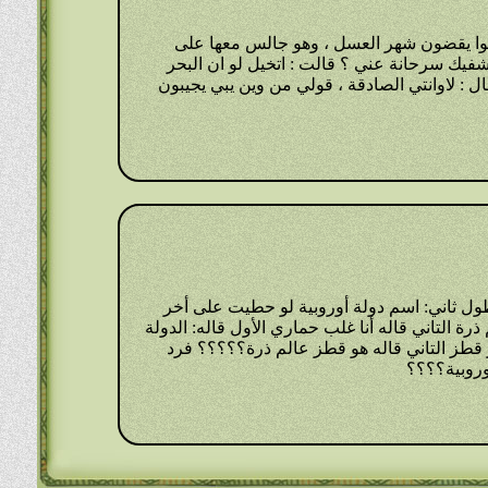
وا يقضون شهر العسل ، وهو جالس معها على
وشفيك سرحانة عني ؟ قالت : اتخيل لو ان البحر
 : لاوانتي الصادقة ، قولي من وين يبي يجيبون
 ثاني: اسم دولة أوروبية لو حطيت على أخر
ة التاني قاله أنا غلب حماري الأول قاله: الدولة
طز التاني قاله هو قطز عالم ذرة؟؟؟؟؟ فرد
وروبية؟؟؟؟