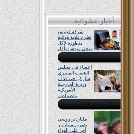
يشتريها
أخبار عشوائية
شركة فيليس
تطرح قلاية هوائية
متطورة لأكل
صحي وبدهون أقل
أعضاء في مجلس
الشعب المصري
شاركوا في قذف
وزيرة الخارجية
الأمريكية
بالطماطم
1
2
ملياردير روسي
يضرب ملياردير
أخر علي الهواء