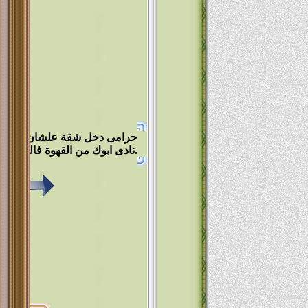
ah Ali
فيه و
i Foda
.... مخ
حرامى دخل شقة علشان يسرق لقا
نادى ابوك من القهوة فالحرامى قال :بسرعة يالا.