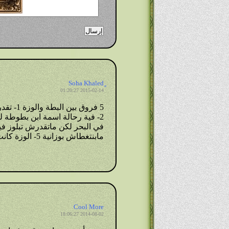
2015-02-14 01:20:27
5 فروق 
مابنتغطاش بوزانية 5- الوزة كانت زمان بطة لكن الشيطان وزها
Cool More
2014-08-02 18:06:27