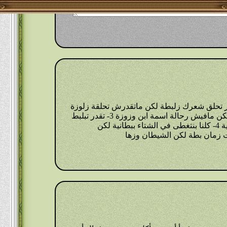
بين البطة والوزة 1- تقدر تحلق شعرك زلبطة لكن ماتقدرش تحلقة زلوزة
2- فية رحالة اسمة ابن بطوطة لكن مافيش رحالة اسمة ابن وزوزة 3- تقدر تبلبط
في البحر لكن ماتقدرش تبلوز فية 4- كلنا بنتغطى في الشتاء ببطانية لكن