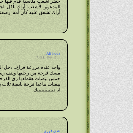
حضر أشعب مناسبة قدم فيها جد
المدعوين لأشعب: أراك تأكل ال
أراك تشفق عليه كأن أمه أرضعتك
Ali Foda
2014-12-14 17:42:11
واحد عنده مزرعة فراخ.. دخل ا
مسك فرخة من رجليها ونتف ريشه
خمس بيضات هقطعها زي الفرخة 
بيضات ماعدا فرخة بايضة تلات بي
انا ديييييييييييك
هدي فوزي