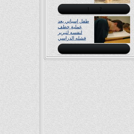
1
2
طفل إسباني يعد
عملية خطف
لنفسه لتبرير
فشله الدراسي