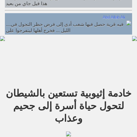
هذا فيل جاي من بعيد
Abd Allah Ali
....فيه قرية حصل فيها شغب أدى إلى فرض حظر التجول في
الليل ... فخرج أهلها ليتفرجوا على
خادمة إثيوبية تستعين بالشيطان
لتحول حياة أسرة إلى جحيم
وعذاب