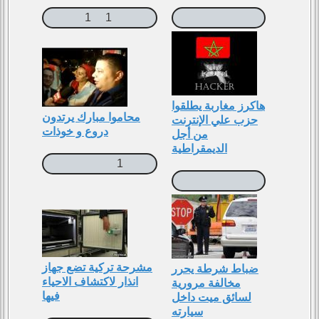
1
1
هاكرز مغاربة يطلقوا
محاموا مبارك يرتدون
حزب علي الإنترنت
دروع و خوذات
من أجل
الديمقراطية
1
مشرحة تركية تضع جهاز
ضباط شرطة يحرر
انذار لاكتشاف الاحياء
مخالفة مرورية
فيها
لسائق ميت داخل
سيارته