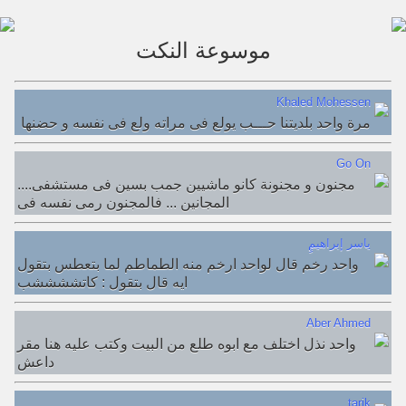
موسوعة النكت
Khaled Mohessen
مرة واحد بلديتنا حـــب يولع فى مراته ولع فى نفسه و حضنها
Go On
....مجنون و مجنونة كانو ماشيين جمب بسين فى مستشفى
المجانين ... فالمجنون رمى نفسه فى
ِِِياسر إبراهيم
واحد رخم قال لواحد ارخم منه الطماطم لما بتعطس بتقول
ايه قال بتقول : كاتششششب
Aber Ahmed
واحد نذل اختلف مع ابوه طلع من البيت وكتب عليه هنا مقر
داعش
tarik