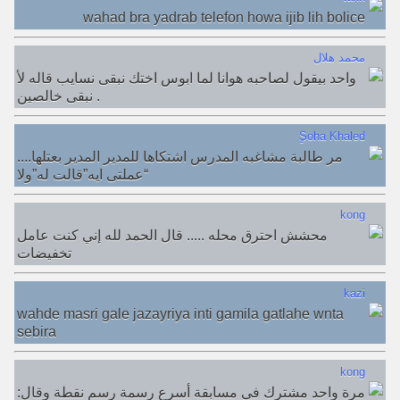
wahad bra yadrab telefon howa ijib lih bolice
محمد هلال
واحد بيقول لصاحبه هوانا لما ابوس اختك نبقى نسايب قاله لأ
نبقى خالصين .
ٍSoha Khaled
....مر طالبة مشاغبه المدرس اشتكاها للمدير المدير بعتلها
“عملتى ايه”قالت له”ولا
kong
محشش احترق محله ..... قال الحمد لله إني كنت عامل
تخفيضات
kazi
wahde masri gale jazayriya inti gamila gatlahe wnta
sebira
kong
مرة واحد مشترك في مسابقة أسرع رسمة رسم نقطة وقال: