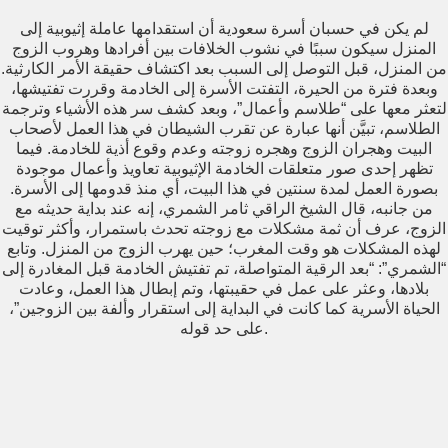
لم يكن في حسبان أسرة سعودية أن استقدامها عاملة إثيوبية إلى
المنزل سيكون سببًا في نشوب الخلافات بين أفرادها وهروب الزوج
من المنزل، قبل التوصل إلى السبب بعد اكتشاف حقيقة الأمر الكارثية.
وبعدة فترة من الحيرة، التفتت الأسرة إلى الخادمة وقررت تفتيشها،
لتعثر معها على “طلاسم وأعمال”، وبعد كشف سر هذه الأشياء وترجمة
الطلاسم، تبيَّن أنها عبارة عن تقرب الشيطان في هذا العمل لأصحاب
البيت وهجران الزوج وهجره زوجته وعدم وقوع أذية للخادمة. فيما
تظهر إحدى صور متعلقات الخادمة الإثيوبية تعاويذ وأعمال موجودة
بصورة العمل لمدة سنتين في هذا البيت، أي منذ قدومها إلى الأسرة.
من جانبه، قال الشيخ الراقي ثامر الشمري، إنه عند بداية حديثه مع
الزوج، عرف أن ثمة مشكلات مع زوجته تحدث باستمرار، وأكثر توقيت
لهذه المشكلات هو وقت المغرب؛ حين يهرب الزوج من المنزل. وتابع
“الشمري”: “بعد الرقية المتواصلة، تم تفتيش الخادمة قبل المغادرة إلى
بلادها، وعثر على عمل في حقيبتها، وتم إبطال هذا العمل، وعادت
الحياة اﻷسرية كما كانت في البداية إلى استقرار وألفة بين الزوجين”،
على حد قوله.