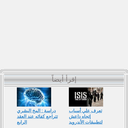
إقرأ أيضاً
تعرف علي أسباب
دراسة : المخ البشري
إتجاه داعش
تتراجع كفائه عند العقد
لتطبيقات الأندرويد
الرابع