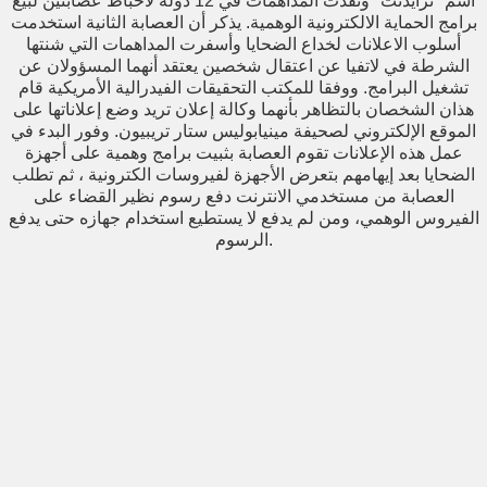
اسم "ترايدنت" ونفذت المداهمات في 12 دولة لاحباط عصابتين لبيع
برامج الحماية الالكترونية الوهمية. يذكر أن العصابة الثانية استخدمت
أسلوب الاعلانات لخداع الضحايا وأسفرت المداهمات التي شنتها
الشرطة في لاتفيا عن اعتقال شخصين يعتقد أنهما المسؤولان عن
تشغيل البرامج. ووفقا للمكتب التحقيقات الفيدرالية الأمريكية قام
هذان الشخصان بالتظاهر بأنهما وكالة إعلان تريد وضع إعلاناتها على
الموقع الإلكتروني لصحيفة مينيابوليس ستار تريبيون. وفور البدء في
عمل هذه الإعلانات تقوم العصابة بثبيت برامج وهمية على أجهزة
الضحايا بعد إيهامهم بتعرض الأجهزة لفيروسات الكترونية ، ثم تطلب
العصابة من مستخدمي الانترنت دفع رسوم نظير القضاء على
الفيروس الوهمي، ومن لم يدفع لا يستطيع استخدام جهازه حتى يدفع
الرسوم.