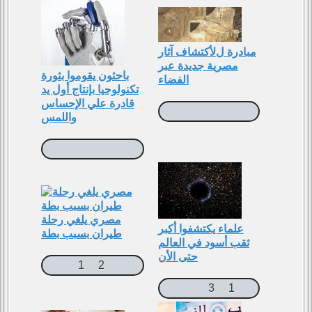
مبادرة لﻷكتشاف آثار
مصرية جديدة عبر
باحثون يقوموا بثورة
الفضاء
تكنولوجيا بإنتاج أول يد
قادرة علي الإحساس
واللمس
مصري يلغي رحلة
علماء يكتشفوا أكبر
طيران بسبب بطة
ثقب أسود في العالم
حتى الأن
1
2
3
1