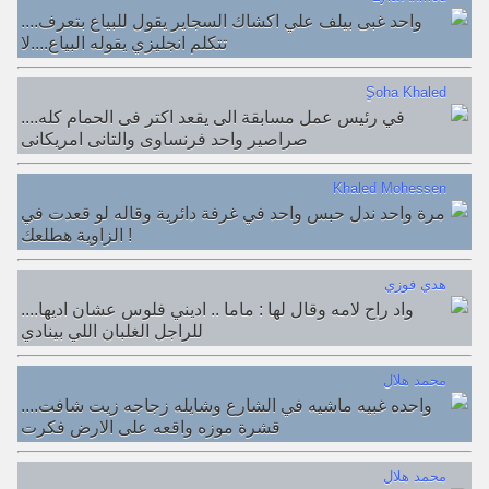
....واحد غبى بيلف علي اكشاك السجاير يقول للبياع بتعرف
تتكلم انجليزي يقوله البياع....لا
ٍSoha Khaled
....في رئيس عمل مسابقة الى يقعد اكتر فى الحمام كله
صراصير واحد فرنساوى والتانى امريكانى
Khaled Mohessen
مرة واحد ندل حبس واحد في غرفة دائرية وقاله لو قعدت في
الزاوية هطلعك !
هدي فوزي
....واد راح لامه وقال لها : ماما .. اديني فلوس عشان اديها
للراجل الغلبان اللي بينادي
محمد هلال
....واحده غبيه ماشيه في الشارع وشايله زجاجه زيت شافت
قشرة موزه واقعه على الارض فكرت
محمد هلال