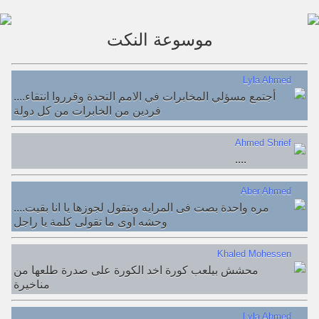
موسوعة النكت
Lyla Ahmed
....أجتمع مسؤلي المخابرات في الامم التحدة وقرروا انتقاء
فردين من الخابرات من كل دولة
Ahmed Shrief
....
Aber Ahmed
....مره واحدة بصت فى المرايه وبتقول لجوزها يا انا بقيت
وحشه اوى ما تقولى كلمة يا راجل
Khaled Mohessen
محشش بيلعب كورة اخد الكورة على صدرة طلعها من
مناخيرة
Lyla Ahmed