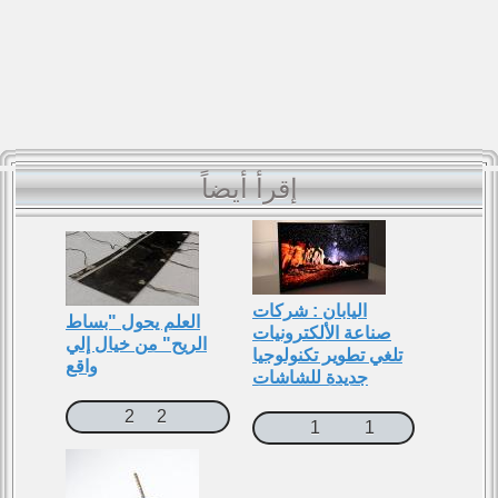
إقرأ أيضاً
اليابان : شركات
العلم يحول "بساط
صناعة اﻷلكترونيات
الريح" من خيال إلي
تلغي تطوير تكنولوجيا
واقع
جديدة للشاشات
2
2
1
1