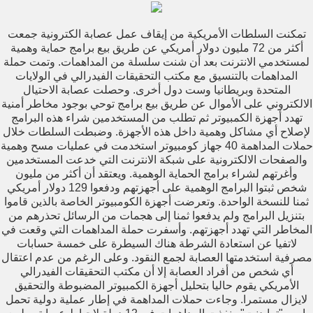
تمكنت السلطات الأمريكية من إيقاف عمل عصابة الكترونية جمعت
أكثر من 72 مليون دولار أمريكي عن طريق بيع برامج حماية وهمية
لمستخدمي الانترنت بعد أن شنت سلسلة من المداهمات. وتمت حملة
المداهمات بالتنسيق مع مكتب التحقيقات الفيدرالي في الولايات
المتحدة وبريطانيا وست دول أخرى. وحصلت عصابة الاحتيال
الالكتروني على الأموال عن طريق بيع برامج توحي بوجود مخاطر أمنية
تهدد أجهزة الكمبيوتر ثم تطلب من المستخدمين شراء هذه البرامج
لإصلاح أي مشاكل وهمية داخل هذه الأجهزة. وضبطت السلطات خلال
حملات المداهمة 40 جهاز كومبيوتر استخدمت في عمليات مسح وهمية
والصفحات الالكترونية على شبكة الانترنت التي خدعت المستخدمين
وأغرتهم لشراء برامج الحماية الوهمية. ويعتقد أن أكثر من مليون
شخص ثبتوا البرامج الوهمية على أجهزتهم ودفعوا 129 دولار أمريكي
ثمنا للنسخة الواحدة. وتعرضت أجهزة الكومبيوتر الخاصة بالذين قاموا
بتنزيل البرامج ولم يدفعوا ثمنا إلى هجمات من الرسائل تحذرهم من
المخاطر التي تهدد أجهزتهم. وأسفرت حملة المداهمات التي وقعت في
لاتفيا عن استعادة الشرطة هناك السيطرة على خمسة حسابات
مصرفية استخدمتها العصابة لجمع النقود. وعلى الرغم من عدم اعتقال
أي شخص من أفراد العصابة إلا أن مكتب التحقيقات الفيدرالي
الأمريكي يقوم حاليا بتحليل أجهزة الكمبيوتر المضبوطة والتحقيق
لايزال مستمرا. وجاءت حملات المداهمة في إطار عملية دولية تحمل