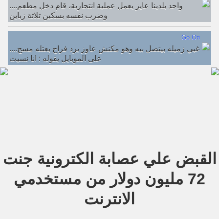
....واحد بلدينا عايز يعمل عملية انتحارية، قام دخل مطعم
وضرب نفسه بسكين تلاتة زباين
Go On
....غبي زميله بيتصل بيه وهو مكنش عاوز يرد فراح بعتله مسج
على الموبايل يقوله : انا نسيت
القبض علي عصابة الكترونية جنت
72 مليون دولار من مستخدمي
الانترنت