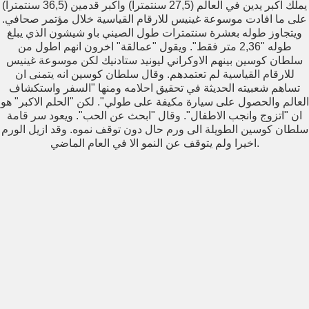
يملك اكبر يدين في العالم (27,5 سنتمترا) واكبر قدمين (36,5 سنتمترا)
على ما افادت موسوعة غينيس للارقام القياسية خلال مؤتمر صحافي.
ويتجاوز طوله بعشرة سنتمترات طول الصيني باو شيشون الذي يبلغ
طوله "2,36 متر فقط". ويقول "عمالقة" اخرون انهم اطول من
سلطان كوسين بينهم الاوكراني ليونيد ستادنيك لكن موسوعة غينيس
للارقام القياسية لم تعتمدهم. وقال سلطان كوسين انه يتمنى ان
تساهم شعبيته الحديثة في تحقيق احلامه ومنها "السفر واستكشاف
العالم والحصول على سيارة مكيفة على طولي". لكن "الحلم الاكبر" هو
ان "اتزوج وانجب الاطفال". وقال "ابحث عن الحب". ويعود سر قامة
سلطان كوسين الطويلة الى ورم حال دون توقف نموه. وقد ازيل الورم
اخيرا ولم يتوقف عن النمو الا في العام الماضي.