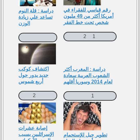
رقم قياسي للفقراء في
دراسة : قلة النوم
أمريكا أكثر من 49 مليون
تساعد علي زيادة
شخص تحت خط الفقر
الوزن
2
1
اكتشاف كوكب
دراسة : المغرب أكثر
جديد يدور حول
الشعوب العربية سعادة
أربع شموس
لعام 2014 وسوريا أقلهم
2
1
إصابة عشرات
الإسرائليين بسبب
تطوير جيل للإستحمام