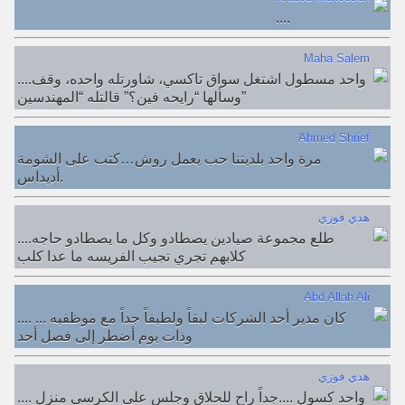
....
Maha Salem
....واحد مسطول اشتغل سواق تاكسي، شاورتله واحده، وقف
وسألها “رايحه فين؟” قالتله “المهندسين”
Ahmed Shrief
مرة واحد بلديتنا حب يعمل روش…كتب على الشومة
أديداس.
هدي فوزي
....طلع مجموعة صيادين يصطادو وكل ما يصطادو حاجه
كلابهم تجري تجيب الفريسه ما عدا كلب
Abd Allah Ali
.... كان مدير أحد الشركات لبقاً ولطيفاً جداً مع موظفيه ...
وذات يوم أضطر إلى فصل أحد
هدي فوزي
.... واحد كسول ....جداً راح للحلاق وجلس على الكرسي منزل