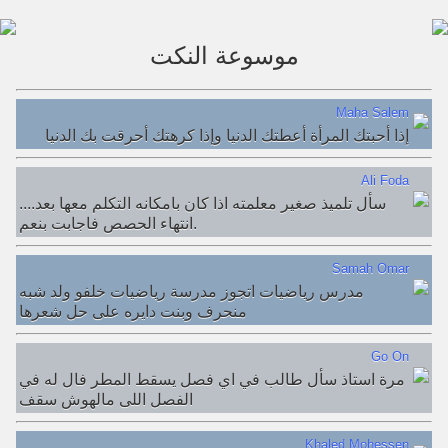
موسوعة النكت
Maha Salem
إذا أحبتك المرأة أعطتك الدنيا وإذا كرهتك أحرقت بك الدنيا
Ali Foda
....سأل تلميذ صغير معلمته اذا كان بامكانه التكلم معها بعد
انتهاء الحصص فاجابت بنعم.
Samah Omar
مدرس رياضيات اتجوز مدرسة رياضيات خلفو ولد شبه
منحرف وبنت دايره على حل شعرها
Go On
مرة استاذ سأل طالب في اي فصل يسقط المطر فال له في
الفصل اللى مالهوش سقف
Khaled Mohessen