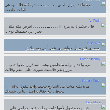
مرة واحد بيقول للتانى انت سمعت اخر نكتة قاله ليه هى
النكت خلصت.
Ali Foda
....قال حكيم ذات مرة :!!! . . . . ... . . . . . . . افرض مثلا مثلا
يعني إني خصمتك يوم دا
هدي فوزي
صعيدي فتح محل جواهرجى عمل أول يوم ببلاش
Farse Algendy
....مرة واحد ومراته متخانقين وهما مسافرين عدوا جنب
مزرع بقر فالست شورت علي البقر وقالت
Samah Omar
....مرة نكتة مشيا فى الشارع بتعيط واحد بيقول لةانتى
بتعيطى لية فقالت اصل الناس بتضحك
Cool More
.... فيه وحده تقول لأمها : امس طب علينا حرامي على