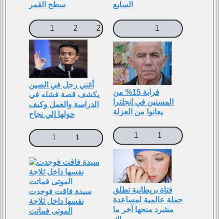
السابع
سطح القمر
1
2
2
1
أغني رجل في الصين
قرابة 15% من
يكشف قصة فشله في
المسنين في إنجلترا
الدراسة والعمل وكيف
يعانوا من العزلة
حولها إلي نجاح
1
1
1
1
فتاة بريطانية تطلق
سيدة فاقت فوجدت
حملة عالمية لمساعدة
نفسها داخل ثلاجة
مشرد منحها آخر ما
الموتى فماتت