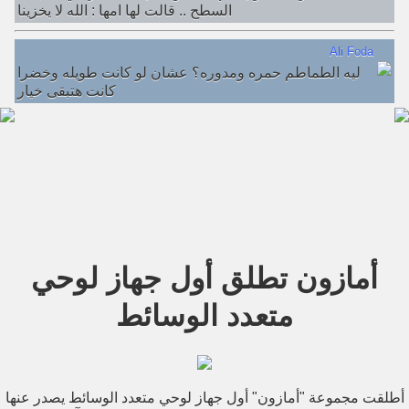
السطح .. قالت لها امها : الله لا يخزينا
Ali Foda
ليه الطماطم حمره ومدوره؟ عشان لو كانت طويله وخضرا
كانت هتبقى خيار
أمازون تطلق أول جهاز لوحي
متعدد الوسائط
أطلقت مجموعة "أمازون" أول جهاز لوحي متعدد الوسائط يصدر عنها