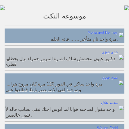
موسوعة النكت
Mohamed Helmey
مرة واحد نام متأخر …… فاته الحلم.
هدي فوزي
دكتور عيون محشش شاف اشارة المرور حمراء نزل يحطلها
قطره.
هدي فوزي
.... مرة واحد ساكن في الدور 120 مرة كان مروح هوا
وصاحبة لقى الاصانصير بايظ فطلعوا على
محمد هلال
واحد بيقول لصاحبه هوانا لما ابوس اختك نبقى نسايب قاله لأ
نبقى خالصين .
Walied Farid