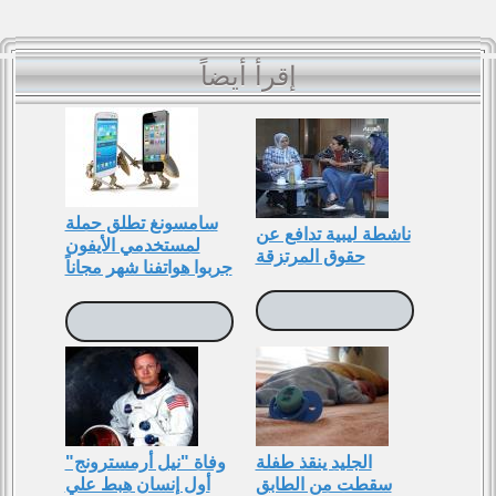
إقرأ أيضاً
سامسونغ تطلق حملة
ناشطة ليبية تدافع عن
لمستخدمي اﻷيفون
حقوق المرتزقة
جربوا هواتفنا شهر مجاناً
الجليد ينقذ طفلة
وفاة "نيل أرمسترونج"
سقطت من الطابق
أول إنسان هبط علي