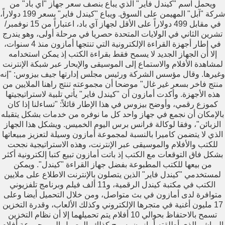
ويحمل اسم "كيندل فاير" الذي يباع بنصف سعر جهاز "آي باد" من
شركة "آبل" المهيمن على السوق. ويباع "كيندل فاير" بسعر 199 دولاراً،
في مقابل 499 دولاراً على الأقل لجهاز آي باد، اعتباراً من 15 نوفمبر/
تشرين الثاني في الولايات المتحدة حصريا في مرحلة أولى، وهو يندرج
في إطار أجهزة القراءة الإلكترونية التي تنتجها أمازون منذ 4 سنوات،
إلا أن الجهاز الجديد لا يسمح فقط بقراءة الكتب إذ يمكن استخدامه
لمشاهدة الأفلام والاستماع إلى الموسيقى والإبحار عبر شبكة الإنترنت
وغيرها. وقال مؤسس الشركة ورئيس مجلس إدارتها جيف بيزوس: "إنه
منتج فاخر بسعر غير غال" موضحا أن مجموعته تنتج راهنا الملايين من
هذه الأجهزة. وأكدت أمازون أن "كيندل فاير" يأتي تلبية لاستراتيجيتها
كموزع رقمي، وأوضح بيزوس في هذا الإطار قائلاً: "تساءلنا إذا كان
بالإمكان أن نجمع في جهاز واحد كل ما نوفره من خدمات بشكل يتقبله
الزبائن"، وفقا لوكالة فرانس برس اليوم الخميس. ويشكل هذا الجهاز
الذي لا يتضمن كاميرا بالنسبة لمجموعة أمازون وسيلة لتعزيز مبيعاتها
للكتب والأفلام والموسيقى عبر الإنترنت، وهذه الاستراتيجية نجحت
بشكل فاق التوقعات مع الكتب إذ باتت أمازون تبيع كتبا إلكترونية أكثر
من بيعها للكتب المطبوعة بفضل جهاز القراءة "كيندل". ويمكن
لمستخدمي "كيندل فاير" الذين يتصلون بالإنترنت الاطلاع على ملايين
الكتب في مكتبة كيندل الرقمية، و11 ألف فيلم وبرنامج تلفزيوني
متوافرة لدى أمازون في بث متواصل، ومن خلال التحميل أيضا وعلى
17 مليون أغنية في متجرها الإلكتروني وكذلك الألعاب، وقدرة التخزين
تسمح بالاحتفاظ بحوالي 10 أفلام يتم تحميلهما إلا أن نظام التخزين
المباشر الذي أطلقته أمازون يسمح كذلك بالوصول الى مجموعة أفلام