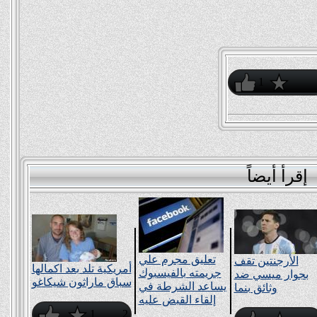
1
إقرأ أيضاً
تعليق مجرم علي
الأرجنتين تقف
أمريكية تلد بعد اكمالها
جريمته بالفيسبوك
بجوار ميسي ضد
سباق ماراثون شيكاغو
يساعد الشرطة في
وثائق بنما
إلقاء القبض عليه
1
2