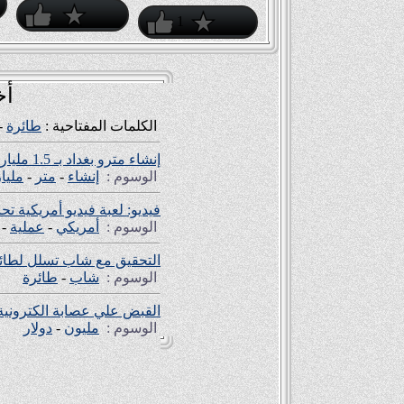
1
أخ
الكلمات المفتاحية :
طائرة
-
إنشاء مترو بغداد بـ 1.5 مليار دولار
الوسوم :
إنشاء
-
متر
-
مليار
فيديو: لعبة فيديو أمريكية ت
الوسوم :
أمريكي
-
عملية
-
التحقيق مع شاب تسلل لطائر
الوسوم :
شاب
-
طائرة
القبض علي عصابة الكترونية جنت 72 مليون دولار من مستخ
الوسوم :
مليون
-
دولار