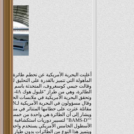
هدي ف
Shrief
 Salem
أعلنت البحرية الأمريكية عن تحطم طائرة بدون طي
المأهولة التي تتميز بالقدرة على التحليق لمدة 30 ساعة متواصلة على ارتفاع 11 ميلاً.
وقالت جيمي كوسغروف، المتحدثة باسم "برنامج الأ
الطائرة، وهي من طراز "غلبول هوك R1-4A"، تحطمت أثناء طلعة جوية تدريبية.
وتحقق البحرية الأمريكية في ملابسات الحادث غي
وقال 
مقاتلة عثرت على حطامها المتناثر في منطقة أ
ويشار إلى أن الطائرة هي واحدة من خمس طائرات 
الأسطول الخامس الأمريكي يستخدم واحدة من تل