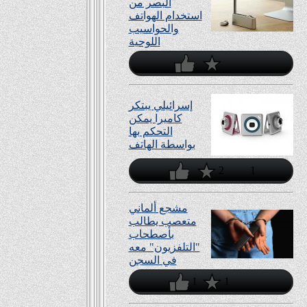
البصر من
استخدام الهواتف
والحواسيب
اللوحية
إسرائيلي يبتكر
كاميرا يمكن
التحكم بها
بواسطة الهاتف
2
1
مشجع ألماني
متعصب يطالب
بأصطحاب
"التلفزيون" معه
في السجن
1
1