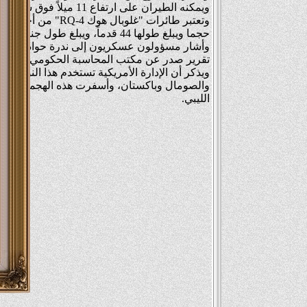
ويمكنه الطيران على ارتفاع 11 ميلاً فوق سطح الأرض.
وتعتبر طائرات "غلوب
حجما ويبلغ طولها 44 قدماً، ويبلغ طول جناحيها 116 قدماً.
تقرير صدر عن مكتب المحاسبة الحكومي عام 2010.
ويذكر أن الإدارة الأمريكية تستخدم هذا النوع م
والصومال وباكستان، وأسفرت هذه الهجمات الجوية
الليبي.