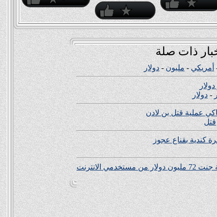
بار ذات صلة
أمريكي
-
مليون
-
دولار
-
دولار
حاكي عملية قتل بن لادن
قتل
ة كندية بقناع عجوز
دمي الانترنت