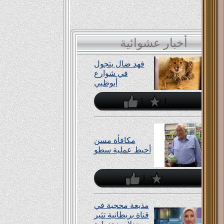
عليه
.... قروي راح للطبيب... بعد ما كشف عليه قال له: لازم تحلل الدم والبول...... قال
القروي
أخبار عشوائية
....مره واحد صعيدي سافر امريكا كان معاه 5000 دولار كل ميجي يحجز في فندق يلايه
فهد ضال يتجول
مليان ..
في شوارع
أبوظبي
....واحد محشش كان حيخبط واحدة بالعربية . قالتله انت ماشفتنيش . قالها أيوه شفتك
بس مش
1
1
مكافأة مسن
أحبط عملية سطو
1
مذيعة محجبة في
قناة بريطانية تثير