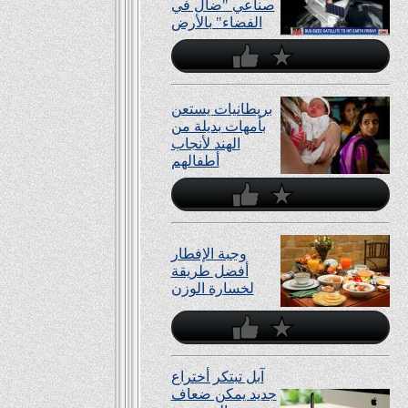
صناعي "ضال في
الفضاء" بالأرض
بريطانيات يستعن
بأمهات بديلة من
الهند ﻷنجاب
أطفالهم
وجبة الإفطار
أفضل طريقة
لخسارة الوزن
آبل تبتكر أختراع
جديد يمكن ضعاف