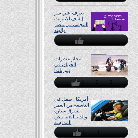
تعرف علي سر
إيقاف الانترنت
المجانى فى مصر
والهند
أنتحار عشرات
الحيتان في
نيوزيلندا
2
2
2
أمريكا : طفل في
التاسعة من العمر
يسرق سيارة
والدته ليغيب عن
المدرسة
1
1