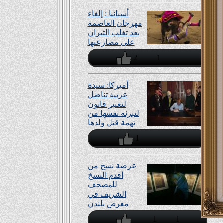
أسبانيا : إلغاء
مهرجان العاصمة
بعد تغلب الثيران
على مصارعيها
2
1
أميركا: سيدة
عربية تناضل
لتغيير قانون
لتبرئة نفسها من
تهمة قتل ولدها
1
عرضة نسخ من
أقدم النسخ
للمصحف
الشريف في
معرض بلندن
1
1