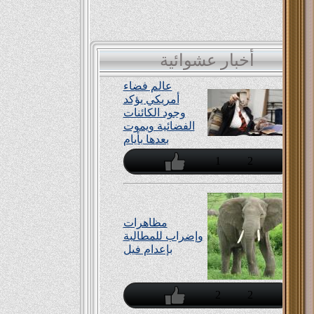
أخبار عشوائية
عالم فضاء
أمريكي يؤكد
وجود الكائنات
الفضائية ويموت
بعدها بأيام
1
2
مظاهرات
وإضراب للمطالبة
بإعدام فيل
2
2