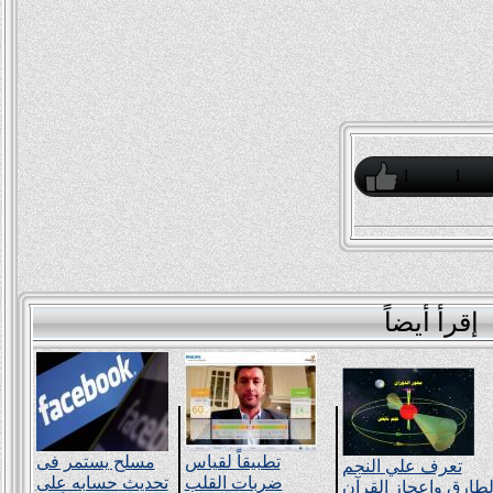
1
1
إقرأ أيضاً
تطبيقاً لقياس
مسلح يستمر فى
تعرف علي النجم
ضربات القلب
تحديث حسابه على
لطارق وإعجاز القرآن