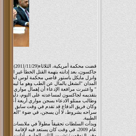
واحد م
r Ahmed
llah Ali
واحد اته
ed Farid
في واحد وهو ماشي ينقّط ميه…ليه؟ اسمه ( حنفي ).
قضت محكمة أم
جاكسون، بعد إدانته بتهمة القتل الخطأ غير العمد ل
وانزل مايكل باستور قاضي محكمة لوس انجليس ال
المدان "انشغل بالمال عن الطب وهو ما ليس مقبو
" واعتبرت مرافعة الإدعاء أن إهمال مواري في اس
بتقديمه لجاكسون لمساعدته على النوم، دليل إدان
وطالب ممثلو الادعاء بسجن مواري أربعة أعوام وإلزامه بدفع نحو 100 مليون دولار كتعويض
وكان فريق الدفاع قد تقدم في وقت سابق بمذكرة 
سراحه بشروط، لا أن يسجن، في ضوء "العواقب متعدد
الطبية.
عام 2009، في وقت كان يستعد فيه لإقامة جولة غنائية في لندن، كانت ستمثل عودته إلى عالم الفن بعد غياب طويل.
وفي 8 نوفمبر/ تشرين الثاني الجاري، أدانت ه