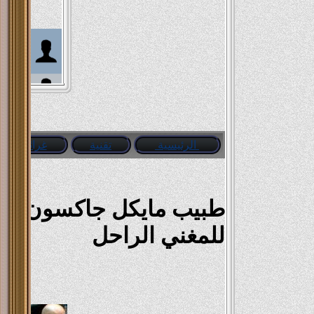
 Elsaid
a Khaled
مرة واحد شد حيلة اتقتع.
محمد هل
الرئيسية
تقنية
غرائب
a Ahmed
كمسري 
newman
طبيب مايكل جاكسون يسجن
aha Ali
للمغني الراحل
ظابط شرطة خطيبته بتقوله كلمة اولها (ب) واخرها (ك) ايه هيا قالها بطاقتك.
محمد هل
معتز اله