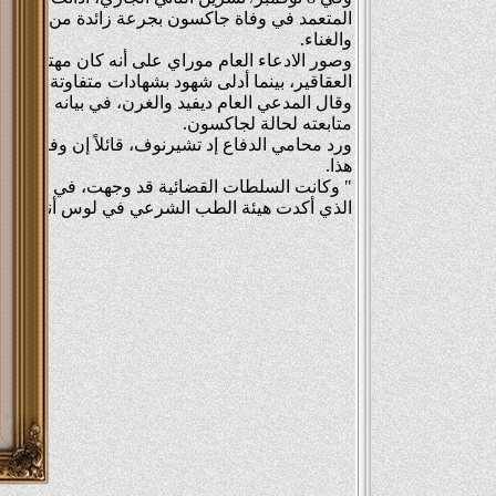
المتعمد في وفاة جاكسون بجرعة زائدة من مزيج م
والغناء.
وصور الادعاء العام موراي على أنه كان مهتماً با
العقاقير، بينما أدلى شهود بشهادات متفاوتة عن حال
وقال المدعي العام ديفيد والغرن، في بيانه الافتت
متابعته لحالة لجاكسون.
ورد محامي الدفاع إد تشيرنوف، قائلاً إن وفاة جاك
هذا.
الذي أكدت هيئة الطب الشرعي في لوس أنجلوس، أن