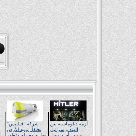
أزمة دبلوماسية بين
شركة "فيليبس"
الهند وإسرائيل
تحتفل بيوم اﻷرض
ا
بسبب أسم محل
بطرح مصباح متطور