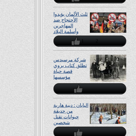
ثلث الألمان يؤيدوا
اﻷحتجاج ضد
المهاجرين
وأسلمة البلاد
1
2
شركة مرسيدس
تطلق كتاب يروي
قصة حياة
مؤسسها
اليابان : دببة هاربة
من حديقة
حيوانات تقتل
شخصين