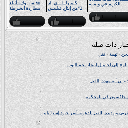
بكاميرا الـ"آي باد
«فيس بوك» أثناء
الكريم في وصفه
2"من إنتاج فيليبس
مطاردة الشرطة
1
1
1
بار ذات صلة
جن
-
تهمة
-
قتل
ح إلى احتمال انتحار نجم البوب
ني أنه مهدد بالقتل
 جاكسون في المحكمة
نى وتهديده بالقتل لدعوته أسر جنود إسرائيليين