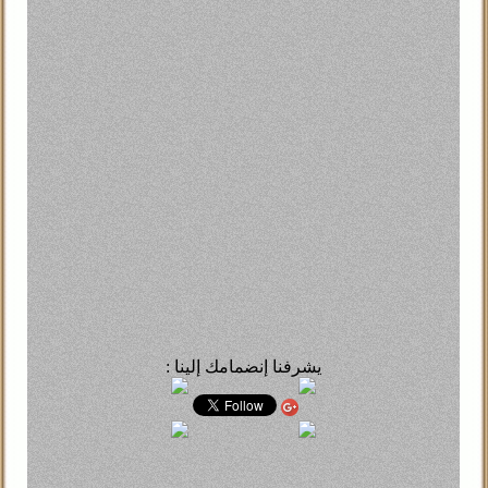
Mahmoud
ٍSoh
ال
علوم
سياسة
فنون
جريمة
بيئة
Lyl
أبوة مات ماشى في الجنازة يقول يا حضرات الجنازة فاضية آدام
 بتهمة القتل غير العمد
M
: يشرفنا إنضمامك إلينا
ال
واري