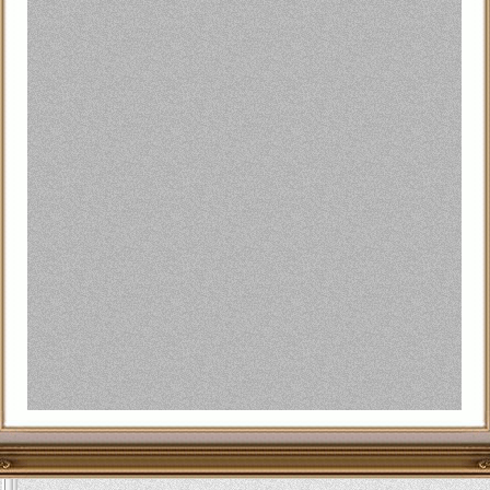
ن المهدئات، وهو قرار استقبله عشاق جاكسون بالتهليل والرقص
لأموال، في حين اعتبر الدفاع أن جاكسون قام بمزج خليط قاتل من
ة المغني بينما كان يستعد لحفلته في لندن.
احي، إن الدكتور موراي تخلى عن "جميع مبادئ الرعاية الطبية" في
سون كانت "مأساوية، غير أن الأدلة لن تظهر أن الدكتور موراي فعل
" وكانت السلطات القضائية قد وجهت، في مارس/ آذار 2010، الاتهام رسمياً إلى موراي بمسؤوليته عن وفاة جاكسون،
ه مات مقتولاً.