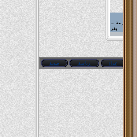
....واحد وزوجته متخاصمين وزعلانين من بعض مسافرين بالسيارة ...مروا من جنب مزرعة
بقر
....واحدة كانت حاطة كرسى وبتبص فوق الدولاب على حاجة فا أختل توازنها وهى بتقع
لمحت
غذاء
رياضة
صحة
....واحد مسطول لابس جزمة سودة و جزمة بيضة .. صاحبه بيقوله ايه ياعم الشياكة دي...
قاله
....وحده ضاعت شنطتها راحت تبلغ الشرطه قالولها ولا يهمك روحي البيت و حنا بنطلع
الشنطة