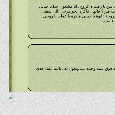
فين يا زفت ؟ الزوج : انا مشغول جدا يا حياتى
انت فين؟ قالها : فاكرة الجواهرجى اللى شفتى
وجة : ايوة يا حبيبى فاكرة يا عقلى يا روحى
ى قاصده.
فوق عينه وحمة ..... ويقول له : بالله عليك هذي