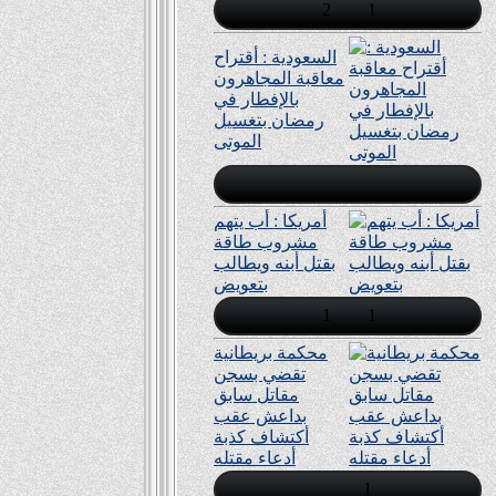
2
1
السعودية : أقتراح
معاقبة المجاهرون
بالإفطار في
رمضان بتغسيل
الموتى
أمريكا : أب يتهم
مشروب طاقة
بقتل أبنه ويطالب
بتعويض
1
1
محكمة بريطانية
تقضي بسجن
مقاتل سابق
بداعش عقب
أكتشاف كذبة
أدعاء مقتله
1