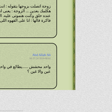
زوجة اتصلت بزوجها بتقوله : انت 
هكلمك بعدين ... الزوجة : يعنى 
عنده حلق وكنت هتموتى عليه. الز
فاكرة قالها : انا على القهوه الل
Abd Allah Ali
2014-08-02 00:37:24
واحد محشش ......يطالع في واحد 
عين والا غين ؟