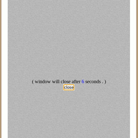
Abd All
مـدراء ... واحــد عــام ... وواحــد غـــرق
Mostufa M
نت المعركة حامية، فجمع القائد جنوده وقال لهم: الأعداء يفوقوننا عدداً بنس
لاتى اله اعطينى مما اعطاك الله اله العجلاتى
( window will close after
5
seconds . )
الإبلاغ عن إساءة
close