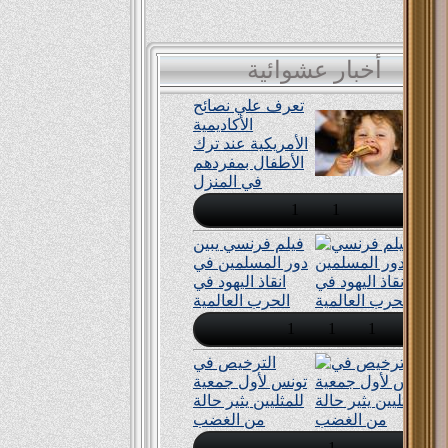
....واحد نفسه يطلع القمر .. فراح لجماعة نصبين خدوا منه فلوس وبعتوه حته فى
الصحراء...
أخبار عشوائية
تعرف علي نصائح
الأكاديمية
بة
الأمريكية عند ترك
الأطفال بمفردهم
في المنزل
1
1
فيلم فرنسي يبين
دور المسلمين في
انقاذ اليهود في
الحرب العالمية
1
1
1
الترخيص في
تونس لأول جمعية
للمثليين يثير حالة
من الغضب
1