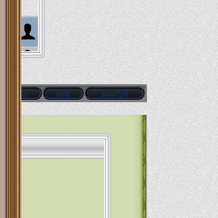
ah Ali
ewman
في نك
kong
‏كان 
Go On
الرئيسية
تقنية
غرائب
و
Shrief
مره ص
 Farid
ewman
في فر
Go On
....
Go On