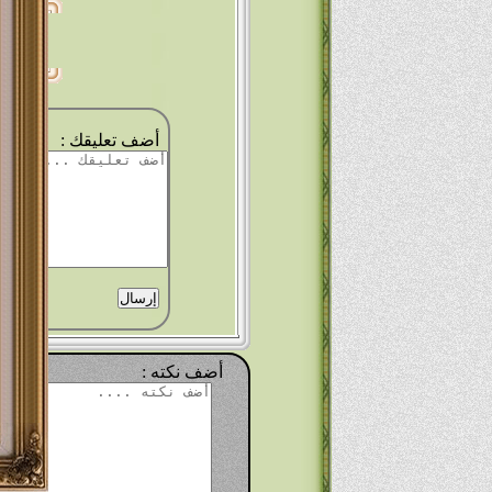
-:ال
أضف تعليقك :
أضف نكته :