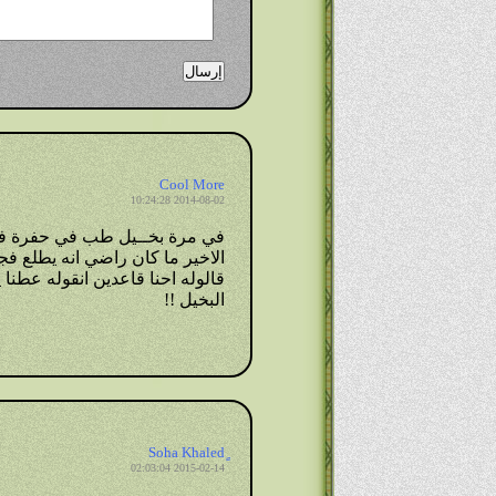
Cool More
2014-08-02 10:24:28
في مرة بخــيل طب في حفرة فتج
الاخير ما كان راضي انه يطلع ف
قالوله احنا قاعدين انقوله عطن
البخيل !!
2015-02-14 02:03:04