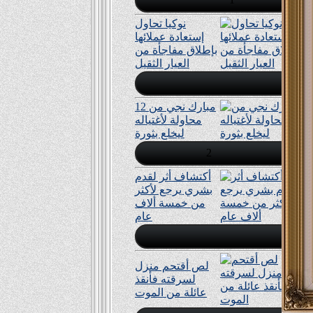
نوكيا تحاول
إستعادة عملائها
بإطلاق مفاجأة من
العيار الثقيل
مبارك نجي من 12
محاولة لأغتياله
ليخلع بثورة
2
أكتشاف أثر لقدم
بشري يرجع ﻷكثر
من خمسة ألاف
عام
لص أقتحم منزل
لسرقته فأنقذ
عائلة من الموت