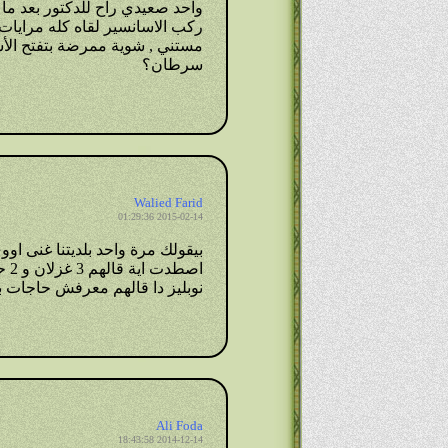
واحد صعيدي راح للدكتور بعد ما
ركب الاسانسير لقاه كله مرايات
مستني , شوية ممرضة بتفتح الأس
سرطان؟
Walied Farid
2015-02-14 01:29:36
بيقولك مرة واحد بلديتنا غنى او
نوبليز دا قالهم معرفش حاجات بتتنطط 
Ali Foda
2014-12-14 18:43:58