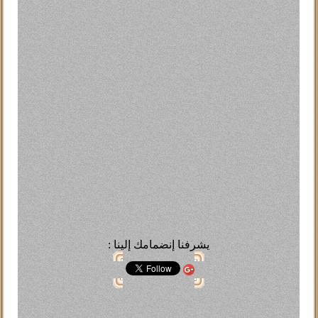
Abd All
التوت
n
تة في السجن ليش ؟ موتت واحد من الضحك
في مرة واحد ذكي قرر يعمل عملية تجميل ليوسع عيونه قام فتحهم عل
علوم
سياسة
فنون
جريمة
بيئة
احد بيسال صاحبه ليه الورق بيسقط في الخريف قاله اصله ما ذاكر
Ahmed 
رصار طلع من الخلاط قال يخرب بيت إللى يدخل الملاهى تانى
Walied
النكتة
: يشرفنا إنضمامك إلينا
n
يق كره قدم للنمل كان معهم صرصور ليش؟ لاعب اجنبي