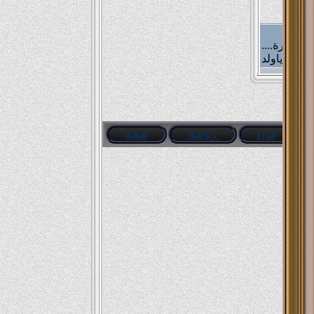
....مره واحد كان عنده مزرعه يوم من الايام راح المزرعه شاف ولد جالس تحت شجرة
 قاله(ياولد
ى بعض
غذاء
رياضة
صحة
ش حاجه طول
الصيف
....حرامى دخل شقة علشان يسرق لقا واحدة تخينة اوى اعدت عليه وقالت لابنها نادى
ابوك