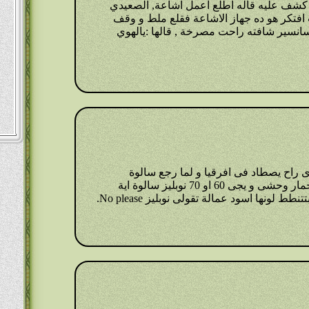
 كشف عليه قاله اطلع اعمل اشاعة, الصعيدي
 افتكر هو ده جهاز الاشاعة فقلع ملط و وقف
انسير شافته راحت مصرخة , قالها :يالهوي
وى راح يصطاد فى افرقيا و لما رجع سالوة
اصطدت اية قالهم 3 غزلان و 2 حمار وحشى و يجى 60 او 70 نوبليز سالوة اية
لونها اسود عمالة تقولى نوبليز No please.