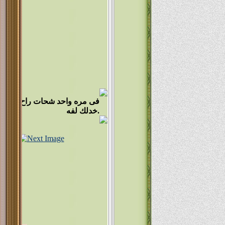
ah Ali
اثنين 
ansuor
....كا
فى مره واحد شحات راح لواحد عج
خدلك لفه.