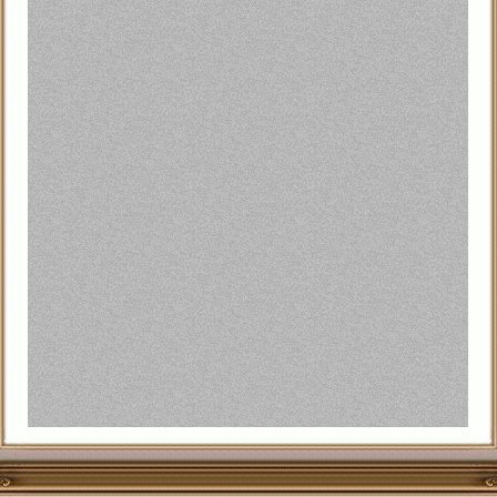
-:أضافها
ِِِياسر إبراهيم
مشاركات
31