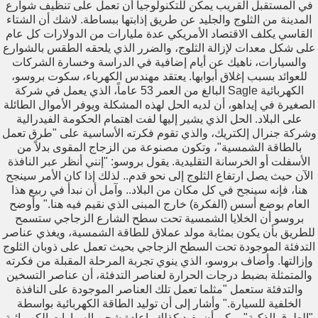
في المستقبل القريب يمكن للتكنولوجيا أن تعمل على تنظيف شوارع
Abd Allah Ali
المدينة من الثلوج والجليد عن طريق إذابتها ببساطة. لاشك أن الشتاء
واحد دخل الملعب معه ملعقه......... ليش ؟؟ يبي يحرك اللعب
القاسي يكلف الاقتصاد الأمريكي عدة مليارات من الدولارات كل عام
على شكل معدات لإزالة الثلوج، والضرر الذي يلحقه الطقس بالشوارع
والسيارات، ناهيك عن أيام إضافية في الدراسة وخسارة الشركات
Ali Foda
للعوائد بسبب إغلاق أبوابها. يعتقد مهندس الكهرباء، سكوت بروسو،
يابخت القصيرين فى الشتا ... مش فارقه معاهم البطانيه
البالغ من العمر 53 عاماً، الذي يعمل في شركة Sagle الكهربائية
بالطول ولا بالعرض
الصغيرة في إيداهو، أن لديه الحل لهذه المشكلة ويوفر الأموال الطائلة
على البلاد. الحل الذي يشير إليها لفت اهتمام الحكومة الفيدرالية
Abd Allah Ali
وشركة جنرال إلكتريك، والذي تقوم فكرته الأساسية على "طرق تعمل
.... قال المعلم للتلميذ:الزواحـف هي التي تزحف على الأرض
بالطاقة الشمسية"، وتكون مصنوعة من الزجاج المقوى بدلاً من
..التلميذ:إذاً اختي الصغيرة
الأسفلت أو الخرسانة التقليدية. يقول بروسو: "إنني أنظر عبر النافذة
الآن حيث يصل ارتفاع الثلوج إلى نحو قدم.. لذلك إذا كان الأمر سينجح
Go On
هنا، فإنه سينجح في كل مكان من البلاد.. وآمل أن نبدأ في ربيع هذا
العام بوضع أسس (الفكرة) خارج المبنى الذي نقيم فيه هنا." وأوضح
....مجنون و مجنونة كانو ماشيين جمب بسين فى مستشفى
بروسو أن الخلايا الشمسية تحت سطح الشارع الزجاجي ستسمح
المجانين ... فالمجنون رمى نفسه فى
للطريق بأن يكون بمثابة مولد عملاق للطاقة الشمسية، ويغذي عناصر
التدفئة الموجودة تحت السطح الزجاجي بحيث تعمل على ذوبان الثلوج
ٍSoha Khaled
وإزالتها. وأضاف بروسو، الذي ينوي تجربة المرحلة المقبلة من فكرته
....مرة حسنين لقى شنطة فلوس و عايو يخبيها قام حافر فى
والمتمثلة بضبط درجات الحرارة لعناصر التدفئة، أن عناصر التسخين
الارض و دفنها و كتب مافيش فلوس
والتدفئة ستعمل "مثلما تعمل تلك العناصر الموجودة على النافذة
الخلفية للسيارة." وأشار إلى أن توليد الطاقة الكهربائية بواسطة
ٍSoha Khaled
"الطرق الذكية" يمكن أن يفيد كذلك بإعادة شحن السيارات الكهربائية