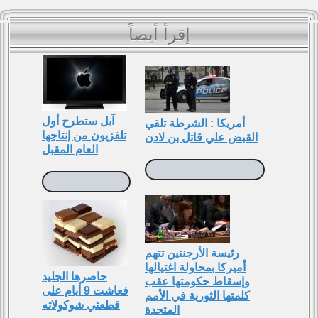
إقرأ أيضاً
آبل ستطرح أول
أمريكا : الشرطة تلقي
تلفزيون من إنتاجها
القبض علي قاتل بن لادن
العام المقبل
رئيسة الأرجنتين تتهم
أميركا بمحاولة اغتيالها
حاصرها الجليد
وإسقاط حكومتها عقب
فعاشت 9 أيام على
كلمتها الثورية في اﻷمم
قطعتي شوكولاته
المتحدة