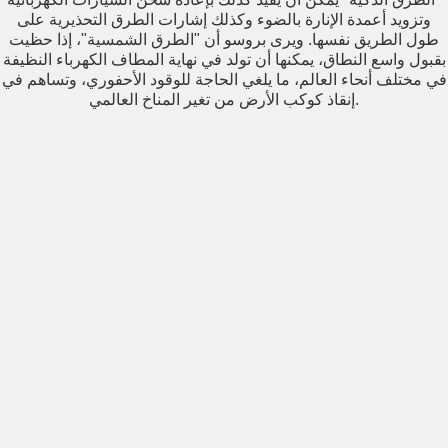
بعد تألق جدو قرر الاتحاد الافريقى اقامة بطولة خاصة لكبار
وتزويد أعمدة الإنارة بالضوء وكذلك إشارات الطرق التحذيرية على
السن.
طول الطريق نفسها. ويرى بروسو أن "الطرق الشمسية"، إذا حظيت
بقبول واسع النطاق، يمكنها أن تولد في نهاية المطاف الكهرباء النظيفة
في مختلف أنحاء العالم، ما يلغي الحاجة للوقود الأحفوري، وتساهم في
Maha Salem
إنقاذ كوكب الأرض من تغير المناخ العالمي.
....اثنين محششين فوق برج دبي واحد منهم قال: لو أطيح كم
يبيلي و أصقع الأرض ؟ قال الثاني: