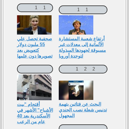
1
1
1
1
أرتفاع شعبية المستشارة
صحفية تحصل علي
الألمانية إلى معدلات غير
55 مليون دولار
مسبوقة لجهودها المبذولة
كتعويض بعد
لتوحدة أوروبا
تصويرها دون علمها
1
2
2
البحث عن فتاتين بتهمة
أقتحام "بيت
تدنيس شعلة نصب الجندي
اﻷشباح" اﻷشهر في
المجهول
اﻷسكندرية بعد 40
عام من الرعب