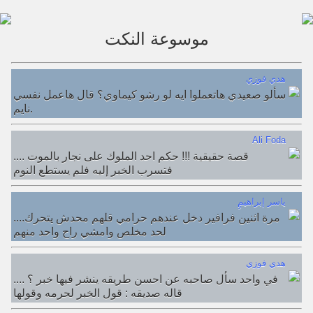
موسوعة النكت
هدي فوزي
سألو صعيدي هاتعملوا ايه لو رشو كيماوي؟ قال هاعمل نفسي
نايم.
Ali Foda
.... قصة حقيقية !!! حكم احد الملوك على نجار بالموت
فتسرب الخبر إليه فلم يستطع النوم
ِِِياسر إبراهيم
....مرة اثنين فرافير دخل عندهم حرامي قلهم محدش يتحرك
لحد مخلص وامشي راح واحد منهم
هدي فوزي
.... في واحد سأل صاحبه عن احسن طريقه ينشر فيها خبر ؟
قاله صديقه : قول الخبر لحرمه وقولها