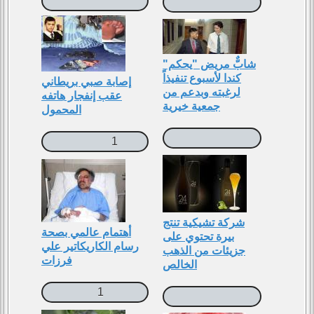
شابٌّ مريض "يحكم"
كندا لأسبوع تنفيذاً
إصابة صبي بريطاني
لرغبته وبدعم من
عقب إنفجار هاتفه
جمعية خيرية
المحمول
1
شركة تشيكية تنتج
أهتمام عالمي بصحة
بيرة تحتوي على
رسام الكاريكاتير علي
جزيئات من الذهب
فرزات
الخالص
1