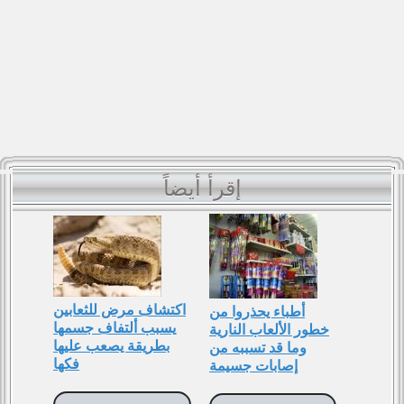
إقرأ أيضاً
اكتشاف مرض للثعابين
أطباء يحذروا من
يسبب ألتفاف جسمها
خطور اﻷلعاب النارية
بطريقة يصعب عليها
وما قد تسببه من
فكها
إصابات جسيمة