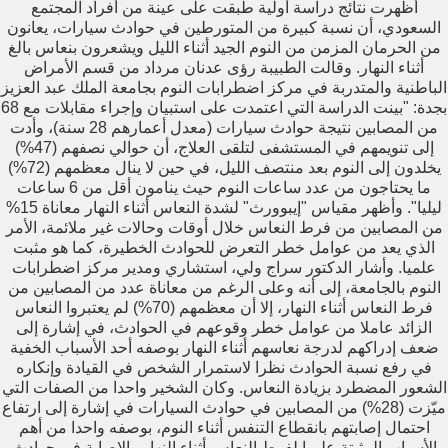
أظهرت نتائج دراسة أولية طبقت على عينة من أفراد المجتمع
السعودي، أن نسبة كبيرة من المتورطين في حوادث سيارات، يعانون
من الحرمان المزمن من النوم الجيد أثناء الليل ويشعرون بنعاس بالغ
أثناء النهار. وقالت الطبيبة رؤى عدنان مرداد من قسم الأمراض
الباطنية والمتدربة في مركز اضطرابات النوم بجامعة الملك عبد العزيز
بجدة: "بينت الدراسة التي اعتمدت على استبيان وإجراء مقابلات مع 68
من المصابين نتيجة حوادث سيارات (معدل أعمارهم 28 سنة)، وأدت
إلى تنويمهم في المستشفى لتلقى العلاج، أن حوالي نصفهم (47%)
يخلدون إلى النوم بعد منتصف الليل، في حين لا ينال معظمهم (72%)
ما يحتاجون من عدد ساعات النوم حيث ينامون أقل من 6 ساعات
ليليا". وأظهر مقياس "إيبوورث" لشدة النعاس أثناء النهار معاناة 15%
من المصابين من فرط النعاس خلال أوقات وحالات غير ملائمة، الأمر
الذي يعد من عوامل خطر التعرض للحوادث الخطيرة، كما هو مثبت
علميا. وأشار الدكتور سراج ولي، استشاري ومدير مركز اضطرابات
النوم بالجامعة، إلى أنه وعلى الرغم من معاناة عدد من المصابين من
فرط النعاس أثناء النهار، إلا أن معظمهم (70%) لم يعتبروا النعاس
الزائد عاملا من عوامل خطر وقوعهم في الحوادث، في إشارة إلى
ضعف إدراكهم لدرجة نعاسهم أثناء النهار بوصفه أحد الأسباب الخفية
في رفع نسبة الحوادث نظرا لاستمرار الشخص في القيادة وإنكاره
الشعور المضطرد بزيادة النعاس. وكان الشخير واحدا من الصفات التي
ميّزت (28%) من المصابين في حوادث السيارات في إشارة إلى ارتفاع
احتمال إصابتهم بانقطاع التنفس أثناء النوم، بوصفه واحدا من أهم
الأسباب المثبتة علميا لفرط النعاس أثناء النهار والإصابة في حوادث