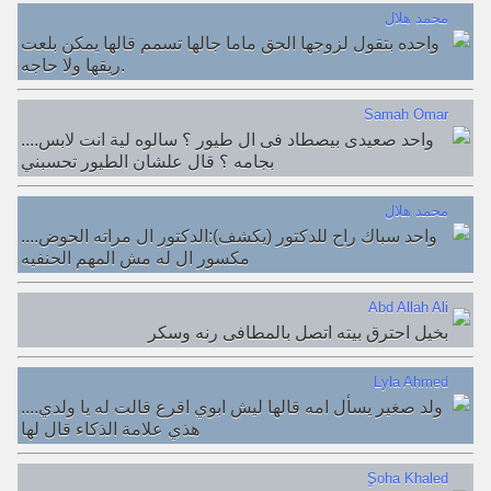
محمد هلال
واحده بتقول لزوجها الحق ماما جالها تسمم قالها يمكن بلعت
ريقها ولا حاجه.
Samah Omar
....واحد صعيدى بيصطاد فى ال طيور ؟ سالوه لية انت لابس
بجامه ؟ قال علشان الطيور تحسبني
محمد هلال
....واحد سباك راح للدكتور (يكشف):الدكتور ال مراته الحوض
مكسور ال له مش المهم الحنفيه
Abd Allah Ali
بخيل احترق بيته اتصل بالمطافى رنه وسكر
Lyla Ahmed
....ولد صغير يسأل امه قالها ليش ابوي اقرع قالت له يا ولدي
هذي علامة الذكاء قال لها
ٍSoha Khaled