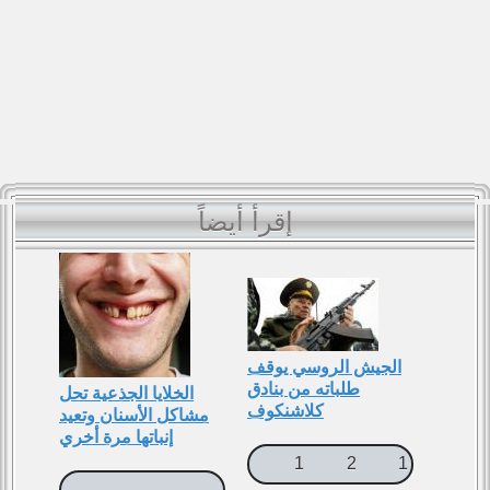
إقرأ أيضاً
الجيش الروسي يوقف
طلباته من بنادق
الخلايا الجذعية تحل
كلاشنكوف
مشاكل اﻷسنان وتعيد
إنباتها مرة أخري
1
2
1