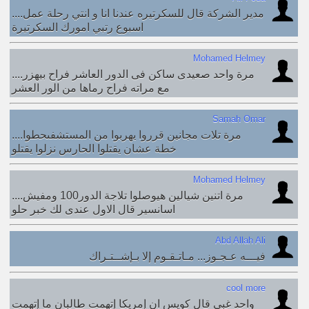
....مدير الشركة قال للسكرتيره عندنا انا و انتي رحلة عمل
اسبوع رتبي امورك السكرتيرة
Mohamed Helmey
....مرة واحد صعيدى ساكن فى الدور العاشر فراح بيهزر
مع مراته فراح رماها من الور العشر
Samah Omar
....مرة تلات مجانين قرروا يهربوا من المستشفىحطوا
خطة عشان يقتلوا الحارس نزلوا يقتلو
Mohamed Helmey
....مرة اتنين شيالين هيوصلوا تلاجة الدور100 ومفيش
اسانسير قال الاول عندى لك خبر حلو
Abd Allah Ali
فيـــه عـجـوز... مـاتـقـوم إلا بـإشــتـراك
cool more
واحد غبي قال كويس ان إمريكا إتهمت طالبان ما إتهمت