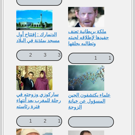
ملكة بريطانية تعنف
الدنمارك : إفتتاح أول
حفيدها لإطلاقه لحيته
مسجد بمئذنة في البلاد
وتطالبه بحلقها
2
3
3
1
1
ساركوزي وزوجته في
علماء يكتشفون الجين
رحلة للمغرب بعد أنتهاء
المسؤول عن خيانة
فترة رئاسته
الزوجة
1
2
1