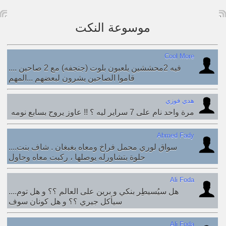
موسوعة النكت
Cool More
.... فيه 2محششين يلعبون بلوت (جنجفه) مع 2 صاحين
قاموا الصاحين يشرون لبعضهم ...المهم
هدي فوزي
مرة واحد نام على 7 سراير ليه ؟ !! عاوز يروح بسابع نومه
Ahmed Fady
....سواق لوري محمل فراخ ومعاه بغبغان . شاف بنت
حلوة بتشاورله يوصلها ، ركبت معاه وحاول
Ali Foda
....ھل سيُسيطِر بنكي و برين على العالم ؟؟ و ھل توم
سيأكل جيري ؟؟ و ھل كونان سوف
Ali Foda