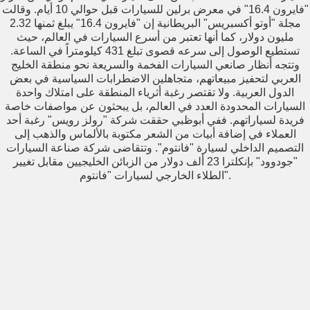
"فايرون 16.4" في معرض برلين للسيارات قبل حوالي 10 أيام. وقالت
مجلة "أوتو أكسبريس" البريطانية إن "فايرون 16.4" يبلغ ثمنها 2.32
مليون دولار، كما أنها تعتبر من أسرع السيارات في العالم، حيث
تستطيع الوصول إلى سرعه قصوى تبلغ 431 كيلومتراً في الساعة.
وتتجه أنظار صانعي السيارات الفخمة والسريعة نحو منطقة الخليج
العربي لتحفيز مبيعاتهم، متجاهلين الاضطرابات السياسية في بعض
الدول العربية. ولا تقتصر رغبة أثرياء المنطقة على امتلاك واحدة
السيارات المحدودة العدد في العالم، بل يبحثون عن مواصفات خاصة
فريدة لسياراتهم. ففي أبوظبي حققت شركة "رولز رويس" رغبة أحد
العملاء في إضافة أبيات من الشعر مكتوبة بالألماس والذهب إلى
التصميم الداخلي لسيارة "فانتوم". وتتقاضى شركة صناعة السيارات
"جودوود" بإنكلترا 23 ألف دولار من الزبائن الخليجيين مقابل تغيير
الطلاء الخارجي لسيارات "فانتوم".