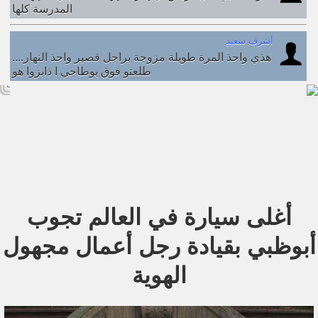
المدرسة كلها
ٍأشرف سعيد
....هذي واحذ المرة طويلة مزوجة براجل قصير واحذ النهار
طلعتو فوق بوطاجي ا ذابزوا هو
أغلى سيارة في العالم تجوب
أبوظبي بقيادة رجل أعمال مجهول
الهوية