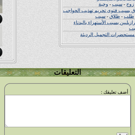
زوج
-
سبب
-
وجبة
ق بسبب فتوى تحريم تهذيب الحواجب
طلب
-
طلاق
-
سبب
ب
ستحضرات التجميل الرديئة
التعليقات
أضف تعليقك :