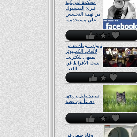
محكمة أمريكية
تبرئ الفيسبوك
من تهمة التجسس
علي مستخدميه
2
2
تايوان : وفاة مدمن
لألعاب الكمبيوتر
بمقهى للانترنت
نتيجة اﻷفراط في
اللعب
سيدة تقتل زوجها
دفاعاً عن قطة
4
1
وفاة طفل في