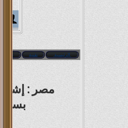
 Ali
suor
Foda
الرئيسية
تقنية
غرائب
 Ali
Foda
مصر : إشتباك
man
بسبب 
سيا
aled
arid