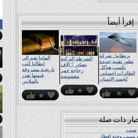
إقرأ أيضاً
بريطانيا : شركة
ألمانيا تعيد إلي
الشرطة التركية
تطور تقنية جديدة
إيطاليا كتب
تصادر 7 الاف
تكسب هياكل
تاريخية مسروقة
زجاجة خمر
الطائرات إحساس
قيمتها تقدر
مغشوشة
كجسد الإنسان
بالملايين
1
2
بار ذات صلة
سبب
بسبب وجبة إفطار