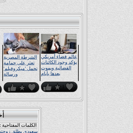
عالم فضاء أمريكي
الشرطة المصرية
يؤكد وجود الكائنات
تعثر على حمامة
الفضائية ويموت
تحمل 'ميكروفيلم'
بعدها بأيام
ورسالة
1
2
1
أخ
الكلمات المفتاحية :
سعودي يطلق زوجته 