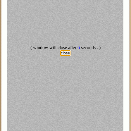
يافطة ثان
Ali 
Samah 
الا
( window will close after
5
seconds . )
Lyla A
close
العساكر عطس
سوهاج بسبب اسبقية الحصول على الخبز ، استخدمت فيها جميع
بمدرعة ومجموعات فض الشغب، للسيطرة على مشاجرة وقعت
لف دائرة مركز دار السلام، وذلك بسبب الخلاف على أسبقية
من عائلة حسن فيما تمكنت قوات أمن الانقلاب من إلقاء