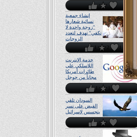
إنشاء جمعية
نسائية شعارها
"زوجة واحدة لا
تكفي" تهدف لتعدد
الزوجات
1
2
1
خدمة الإنترنت
اللاسلكي على
طائرات أمريكا
مجاناً من جوجل
1
1
السودان تلقي
القبض على نسر
يتجسس لإسرائيل