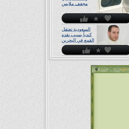
مجفف ملابس
1
1
1
السعودية تعتقل
كندياً بسبب نقده
القمع في البحرين
1