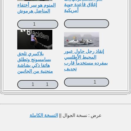
إغلاق قاعدة جوية
المنوم هو سر أختفاء
أمريكية
المناضل هرموش
1
إنقاذ رجل حاول عبور
بلاكبيري تلحق
المحيط الأطلسي
بسامسونج وتطلق
بمفرده مستخدماً قارب
هاتفا ذكي بشاشة
تجديف
منحنية من الجانبين
1
1
1
عرض : نسخة الجوال ||
النسخة الكاملة