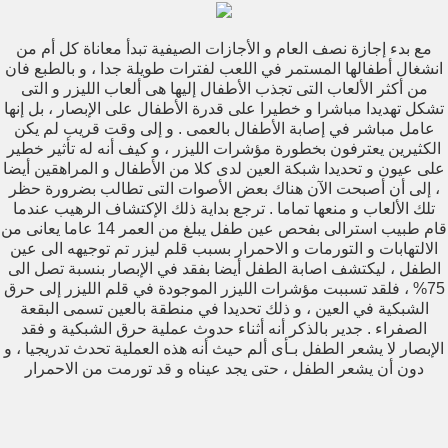
مع بدء إجازة نصف العام و الأجازات الصيفية تبدأ معاناة كل أم من
انشغال أطفالها المستمر في اللعب لفترات طويلة جدا ، و بالطبع فان
من أكثر الألعاب التى تجذب الأطفال إليها هى ألعاب الليزر و التى
تشكل تهديدا مباشرا و خطيرا على قدرة الأطفال على الإبصار ، بل إنها
عامل مباشر في إصابة الأطفال بالعمى . و إلى وقت قريب لم يكن
الكثيرين يعترفون بخطورة مؤشرات الليزر ، و كيف أنه له تأثير خطير
على عيون و تحديدا شبكة العين لدى كلا من الأطفال و المراهقين أيضا
، إلى أن أصبحت الآن هناك بعض الأصوات التى تطالب بضرورة حظر
تلك الألعاب و منعها تماما . ترجع بداية ذلك الإكتشاف الرهيب عندما
قام طبيب استرالى بفحص عين طفل يبلغ من العمر 14 عاما يعانى من
الالتهابات و التورمات و الاحمرار بسبب قلم ليزر تم توجيهه الى عين
الطفل ، ليكتشف اصابة الطفل أيضا بفقد في الإبصار بنسبة تصل الى
75% ، فلقد تسببت مؤشرات الليزر الموجودة في قلم الليزر إلى حرق
الشبكية في العين ، و ذلك تحديدا في منطقة بالعين تسمى البقعة
الصفراء . جدير بالذكر أنه أثناء حدوث عملية حرق الشبكية و فقد
الإبصار لا يشعر الطفل بـأى ألم حيث أنه هذه العملية تحدث تدريجيا ، و
دون أن يشعر الطفل ، حتى يجد عيناه و قد تورمت من الاحمرار