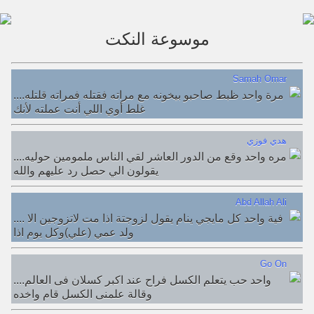
موسوعة النكت
Samah Omar
....مرة واحد ظبط صاحبو بيخونه مع مراته فقتله فمراته قلتله
غلط أوي اللي أنت عملته ﻷنك
هدي فوزي
....مره واحد وقع من الدور العاشر لقي الناس ملمومين حوليه
يقولون الي حصل رد عليهم والله
Abd Allah Ali
.... فية واحد كل مايجي ينام يقول لزوجتة اذا مت لاتزوجين الا
ولد عمي (علي)وكل يوم اذا
Go On
....واحد حب يتعلم الكسل فراح عند اكبر كسلان فى العالم
وقالة علمنى الكسل قام واخده