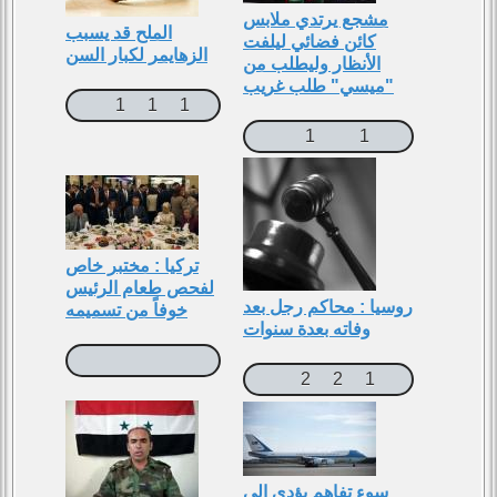
مشجع يرتدي ملابس
الملح قد يسبب
كائن فضائي ليلفت
الزهايمر لكبار السن
اﻷنظار وليطلب من
"ميسي" طلب غريب
1
1
1
1
1
تركيا : مختبر خاص
لفحص طعام الرئيس
روسيا : محاكم رجل بعد
خوفاً من تسميمه
وفاته بعدة سنوات
2
2
1
سوء تفاهم يؤدي إلى