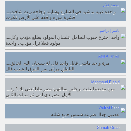
محمد هلال
....واحده غبيه ماشيه في الشارع وشايله زجاجه زيت شافت
قشرة موزه واقعه على الارض فكرت
ِِِياسر إبراهيم
....واحد اخترع حبوب للحامل علشان المولود يطلع مؤدب وكل
مولود فعلا نزل مؤدب . واحدة
Abd Allah Ali
....مرة واحد ماشى قابل واحد قال لة سبحان الله الخالق
الناطق مراتى بس الفرق الشنب قال
Mahmoud Elsaid
....مرة مذيعة التقت برجلين سالتهم:مصر ماذا تعني لك؟ رد
الاول:مصر دي امي ثم سالت الثاني
Walied Farid
عصبي جدااا ضربته شمس جمع شلته
Samah Omar