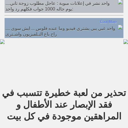
....واحد نشر في إعلانات مبوبة : عاجل مطلوب زوجة تاني
يوم جاله 1000 جواب فكلهم رد واحد:
Cool More
.... واحد غبي يبي يشتري فيديو وما عنده فلوس ... ايش سوى
راح باع التـلفيزيون واشـترى
تحذير من لعبة خطيرة تتسبب في
فقد الإبصار عند الأطفال و
المراهقين موجودة في كل بيت