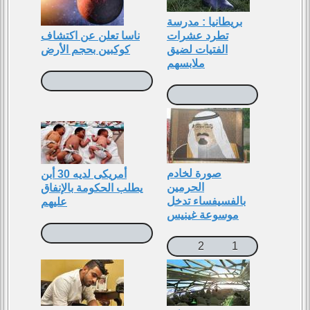
بريطانيا : مدرسة
تطرد عشرات
ناسا تعلن عن اكتشاف
الفتيات لضيق
كوكبين بحجم الأرض
ملابسهم
صورة لخادم
أمريكى لديه 30 أبن
الحرمين
يطلب الحكومة بالإنفاق
بالفسيفساء تدخل
عليهم
موسوعة غينيس
2
1