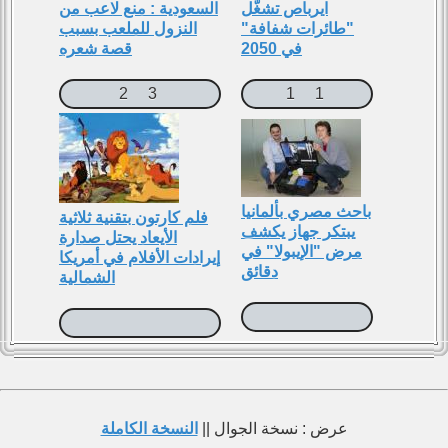
ايرباص تشغّل
السعودية : منع لاعب من
"طائرات شفافة"
النزول للملعب بسبب
في 2050
قصة شعره
2
3
1
1
باحث مصري بألمانيا
فلم كارتون بتقنية ثلاثية
يبتكر جهاز يكشف
اﻷيعاد يحتل صدارة
مرض "الإيبولا" في
إيرادات الأفلام في أمريكا
دقائق
الشمالية
عرض : نسخة الجوال ||
النسخة الكاملة