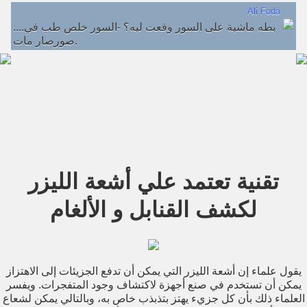
Ali Foda
....بطه ﻣﺎﺷﻴﺔ ﻋﻠﻰ ﺍﻟﺴﻮﺭ ﻭﻗﻌﺖ ﻟﻴﻪ؟ -ﺍﻟﺴﻮﺭ ﺧﻠﺺ ﻃﺐ ﻓﻲ
ﺻﻮﺭﺻﺎﺭ ﻣﺎﺕ.
تقنية تعتمد علي أشعة الليزر
لكشف القنابل و اﻷلغام
يقول علماء إن أشعة الليزر التي يمكن أن تدفع الجزيئات إلى الاهتزاز
يمكن أن تستخدم في صنع أجهزة لاكتشاف وجود المتفجرات. ويفسر
العلماء ذلك بأن كل جزيء يهتز بتذبذب خاص به، وبالتالي يمكن لشعاع