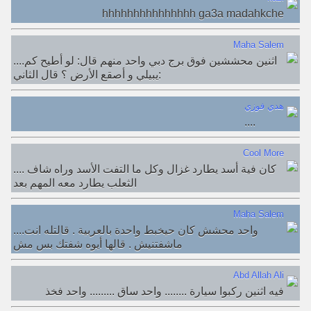
hhhhhhhhhhhhhhh ga3a madahkche
Maha Salem
....اثنين محششين فوق برج دبي واحد منهم قال: لو أطيح كم
يبيلي و أصقع الأرض ؟ قال الثاني:
هدي فوزي
....
Cool More
.... كان فية أسد يطارد غزال وكل ما التفت الأسد وراه شاف
الثعلب يطارد معه المهم بعد
Maha Salem
....واحد محشش كان حيخبط واحدة بالعربية . قالتله انت
ماشفتنيش . قالها أيوه شفتك بس مش
Abd Allah Ali
فيه اثنين ركبوا سيارة ........ واحد ساق ......... واحد فخذ