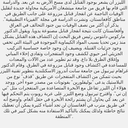
الليزر أن يشعر بوجود القنابل لدى مسح الأرض به عن بعد. والدراسة
التي قام بها فريق من جامعة ميتشغان الأمريكية محاولة جديدة لتقليل
الوفيات الناجمة عن انفجار قنابل مزروعة على جانب الطريق في
مناطق كأفغانستان. ونشرت الدراسة في مجلة "الفيزياء التطبيقية".
يذكر أن أكثر من نصف الوفيات بين جنود التحالف في العراق
وأفغانستان كانت نتيجة انفجار قنابل مصنوعة يدويا. ويقول الدكتور
ماركوس دانتوس رئيس فريق البحث إن اكتشاف هذه القنابل يشكل
منذ زمن تحديا بسبب المواد الكيماوية الموجودة في البيئة التي تخفي
وجود جزئيات القنبلة. ويضيف إن وجود خاصة حساسية التركيب
الجزيئي أمر حيوي لكشف وجود المتفجرات وتفادي إخلاء المباني
وإغلاق الطرق بلا داع. وقد تم تطوير عدد من الآلات والمعدات
للمساعدة في اكتشاف وجود قنابل مزروعة في الطرق. وقام الدكتور
غراهام تيرنبول من جامعة سانت أندروز الاسكتلندية بتطوير تقنية الليزر
بحيث تتمكن من اكتشاف المتفجرات عن طريق "قذف" نوع من
البلاستيك يدعى "بوليفلورين" بفوتونات من مصدر ضوء آخر. ووجد
هؤلاء أن الليزر تفاعل مع الأبخرة المتصاعدة من المتفجرات مثل "تي
إن تي". واقترح تيرنبول وضع الليزر على عربة روبوت يتم التحكم فيها
عن بعد كي يحاول أن يشتم رائحة الأبخرة في حقل ألغام. واوضح أنه
"في طريق مترب في أفغانستان لن تجد أشياء كثيرة يمكن أن تعطيك
نتائج خاطئة ولذلك يمكنك بالتأكيد الاستفادة منه بشكل كبير في تلك
المنطقة".