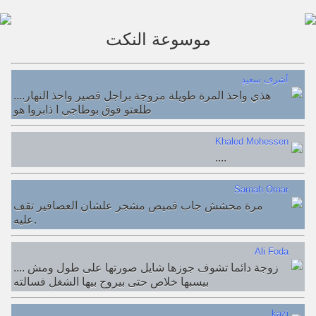
موسوعة النكت
ٍأشرف سعيد
....هذي واحذ المرة طويلة مزوجة براجل قصير واحذ النهار
طلعتو فوق بوطاجي ا ذابزوا هو
Khaled Mohessen
....
Samah Omar
مرة محشش جاب قميص مشجر علشان العصافير تقف
عليه.
Ali Foda
.... زوجة دائما تشوف جوزها شايل صورتها على طول ومش
بيسبها خلاص حتى بيروح بيها الشغل فسالته
kazi