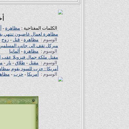
أخ
الكلمات المفتاحية :
مظاهرة
-
أ
مظاهرة لعمال غاضبون تنتهي بق
الوسوم :
مظاهرة
-
قتل
-
زوج
-
ميركل تقف الى جانب المسلمين ف
الوسوم :
مظاهرة
-
ألمانيا
مقتل ملكة جمال فنزويلا عقب إط
الوسوم :
مقتل
-
طلاق
-
نار
-
مظ
أمريكا : حزب للسود يقوم بمظ
الوسوم :
أمريكا
-
حزب
-
مظاه