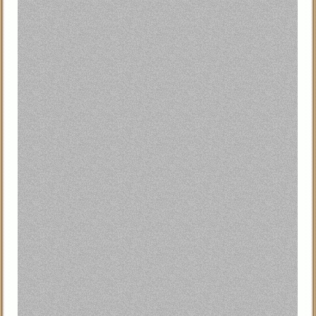
رة من المتظاهرين الذين يشاركون في ثاني أسبوع من
"، على ممر المشاة على الجسر، وساروا في الممرات
وقال متحدث باسم الشرطة إنه صدر أكثر من 700 أمر استدعاء فيما يتعلق بمظاهرة على جسر بروكلين
رطة للمحتجين تدعوهم للبقاء على ممر المشاة وعدم السير
اعتقالهم.
مخصص للمشاة دون ان يتعرض للاعتقال وشبّك آخرون
ق المخصص للسيارات والمتجه لبروكلين وقد اعتقلوا.
دقائق مساء بعد إغلاقه لساعات.
لة الجسر وصدرت بحقهم اوامر استدعاء ثم أطلق سراحهم.
 مساء من مخيم المحتجين في زوكوتي بارك في وسط مانهاتن
بارك طوال الشتاء.
وة ومعاملة غير عادلة للأقليات ومنهم المسلمين فإن الحركة
 سداد أقساط الرهن العقاري وارتفاع معدلات البطالة
نهم ممثلون عن منظمات عمالية، مسيرة سلمية الى مقر
ج على ما يعتبرونه ردا عنيفا من قبل الشرطة على مظاهرة
وجاء هذا الاحتجاج بعد اقل من اسبوع من اعتقال الشرطة 80 شخصا اثناء مسيرة الى منطقة يونيون
د اربع نساء خلال المسيرة التي جرت في مطلع الاسبوع
ى الانترنت مما اثار غضب محتجين كثيرين توعدوا بمواصلة