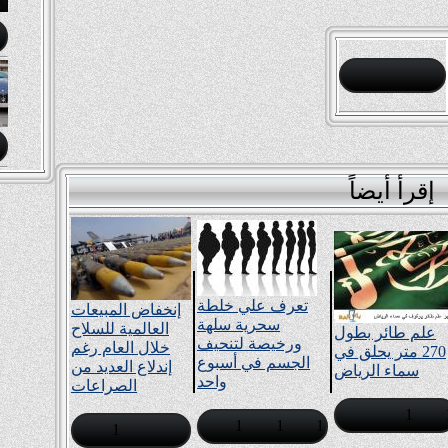
إقرأ أيضاً
تعرف علي خلطة
إنخفاض المبيعات
سحرية سلهة
العالمية للسلاح
علم طائر بطول
ورخيصة لتنحيف
خلال العام رغم
270 متر يحلق في
الجسم في أسبوع
إندلاع العديد من
سماء الرياض
واحد
الصراعات
1
1
1
1
1