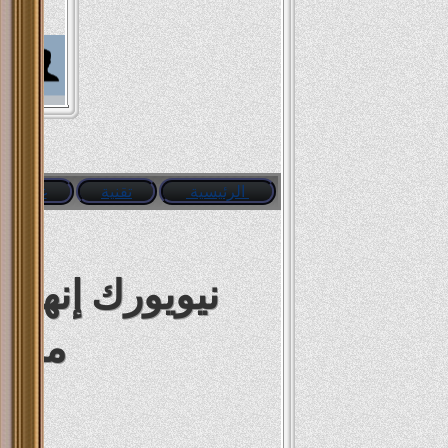
ٍأشر
 Ali
said
الرئيسية
تقنية
غرائب
 Ali
فيه 
ong
مره
نيويورك إنهاء 
 Ali
من 700 متظاهر
rief
man
سيا