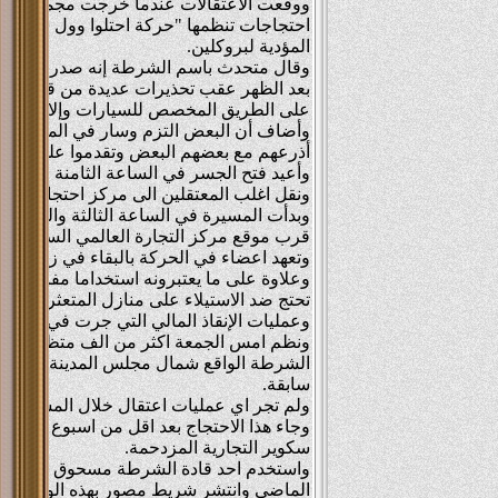
ووقعت الاعتقالات عندما خرجت مجموعة كبي
احتجاجات تنظمها "حركة احتلوا وول ستريت
المؤدية لبروكلين.
بعد الظهر عقب تحذيرات عديدة من قبل الش
على الطريق المخصص للسيارات وإلا فسيتم 
وأضاف أن البعض التزم وسار في الممر ال
أذرعهم مع بعضهم البعض وتقدموا على الطري
وأعيد فتح الجسر في الساعة الثامنة وخمس 
ونقل اغلب المعتقلين الى مركز احتجاز قبا
وبدأت المسيرة في الساعة الثالثة والنصف
قرب موقع مركز التجارة العالمي السابق.
وتعهد اعضاء في الحركة بالبقاء في زوكوتي 
وعلاوة على ما يعتبرونه استخداما مفرطا للق
تحتج ضد الاستيلاء على منازل المتعثرين في
وعمليات الإنقاذ المالي التي جرت في عام 2008 .
ونظم امس الجمعة اكثر من الف متظاهر، بي
الشرطة الواقع شمال مجلس المدينة للاحتجا
سابقة.
ولم تجر اي عمليات اعتقال خلال المسيرة.
سكوير التجارية المزدحمة.
واستخدم احد قادة الشرطة مسحوق الفلفل ض
الماضي وانتشر شريط مصور بهذه الواقعة عل