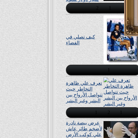
2
1
كيف تصلي في
الفضاء
1
تعرف علي ظاهرة
التخاطر حيث
تتواصل اﻷرواح بين
البشر وغير البشر
1
2
1
عرض بيضة نادرة
لأضخم طائر عاش
علي كوكب اﻷرض