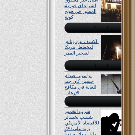
لشراء آي فون 4
المطور في هونج
كونج
2
1
الكشف عن وثائق
لمخطط أمريكا
لتفجير القمر
1
1
ترامب : صدام
حسين كان جيد
للغاية في مكافح
الإرهاب
شرب الخمور
يتسبب بخسائر
للأقتصاد الأمريكي
تزيد على 220
مليار دولار سنوياً