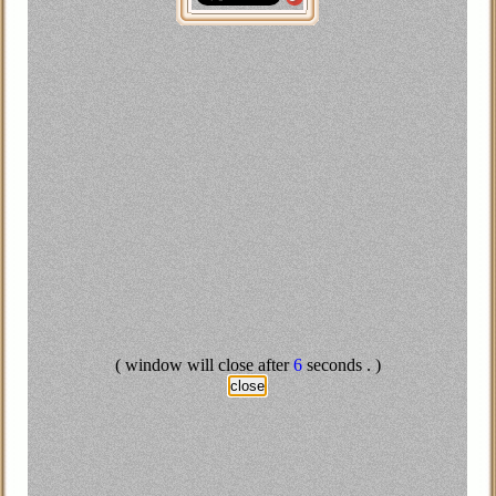
Maha
 الهواري
ﺷﺎﺏ ﺃﺣﺐ ﻓﺘﺎﺓ ﻟﺪﺭﺟﺔ ﺍﻟﻤﻮﺕ… ﻭﻗﺎﻝ ﻟﻬﺎ ﺑﺄﻧﻪ ﺳﻴﻤﻮﺕ ﺇﺫﺍ ﺗﺨﻠﺖ
Cool 
ـندي يـبـون يعـذبوه منعـوا عنه الفـلفـل
( window will close after
5
seconds . )
close
أعادت الشرطة فتح جسر بروكلين مساء أمس السبت (1 أكتوبر 2011) بعد إلقاء القبض على أكثر من 700
مرور ومحاولة تنظيم مسيرة دون ترخيص.