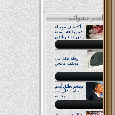
....مره وحدة روحت على بيتها متاخر قال لها زوجها :انتى كنتى فين يا مدام ؟؟؟
قالت :لا
أخبار عشوائية
أكتشاف مومياء
عمرها 1500 سنة
ترتدي حذاء رياضي
وفاة طفل في
مجفف ملابس
1
1
1
مطعم يطلق أسم
"أوباما" علي أحد
وجباته
1
1
أقبال غير مسبوق