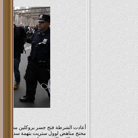
 Ali
معتز
....
More
في ه
محتج مناهض لوول ستريت بتهمة سد طرق ال